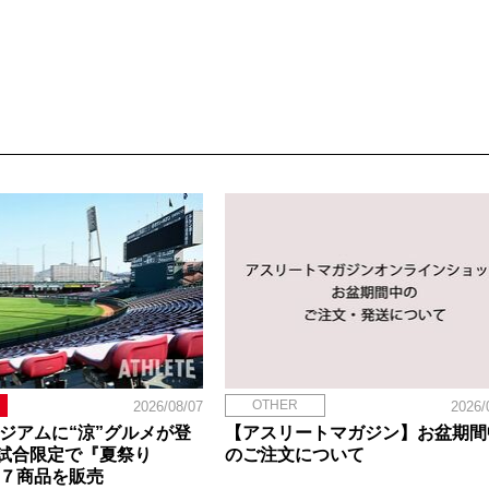
OTHER
2026/08/07
2026/
タジアムに“涼”グルメが登
【アスリートマガジン】お盆期間
試合限定で『夏祭り
のご注文について
定７商品を販売