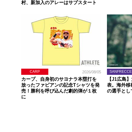
村、新加入のアレーはサブスタート
CARP
SANFRECCE
2026/08/05
カープ、自身初のサヨナラ本塁打を
【J1広島
放ったファビアンの記念Tシャツを発
表。海外移
売！勝利を呼び込んだ劇的弾が１枚
の選手とし
に