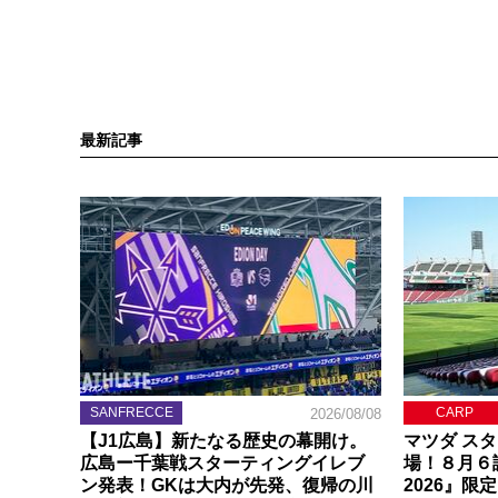
最新記事
SANFRECCE
CARP
2026/08/08
【J1広島】新たなる歴史の幕開け。
マツダ ス
広島ー千葉戦スターティングイレブ
場！８月６
ン発表！GKは大内が先発、復帰の川
2026』限