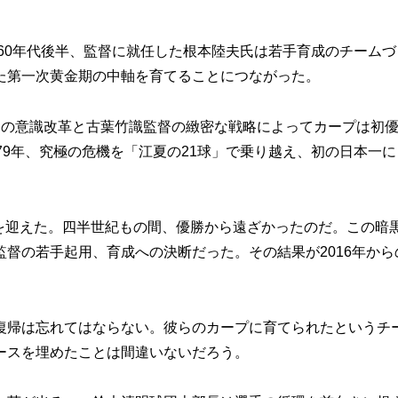
60年代後半、監督に就任した根本陸夫氏は若手育成のチームづ
た第一次黄金期の中軸を育てることにつながった。
督の意識改革と古葉竹識監督の緻密な戦略によってカープは初
79年、究極の危機を「江夏の21球」で乗り越え、初の日本一に
”を迎えた。四半世紀もの間、優勝から遠ざかったのだ。この暗
督の若手起用、育成への決断だった。その結果が2016年から
帰は忘れてはならない。彼らのカープに育てられたというチ
ースを埋めたことは間違いないだろう。