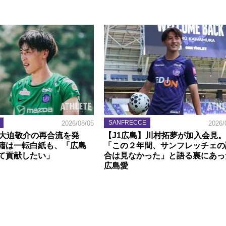
SANFRECCE
2026/08/05
2026/
】大迫敬介の再合流を発
【J1広島】川村拓夢が加入会見。
籍は一転白紙も、「広島
「この２年間、サンフレッチェの
て貢献したい」
合は見なかった」と語る裏にあっ
広島愛