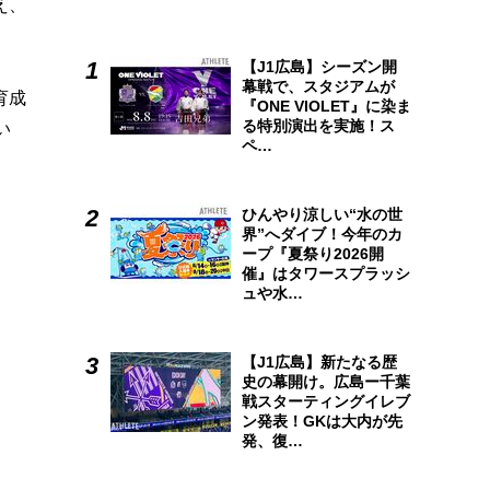
え、
【J1広島】シーズン開
幕戦で、スタジアムが
育成
『ONE VIOLET』に染ま
る特別演出を実施！ス
い
ペ…
ひんやり涼しい“水の世
界”へダイブ！今年のカ
ープ『夏祭り2026開
催』はタワースプラッシ
ュや水…
【J1広島】新たなる歴
史の幕開け。広島ー千葉
戦スターティングイレブ
ン発表！GKは大内が先
発、復…