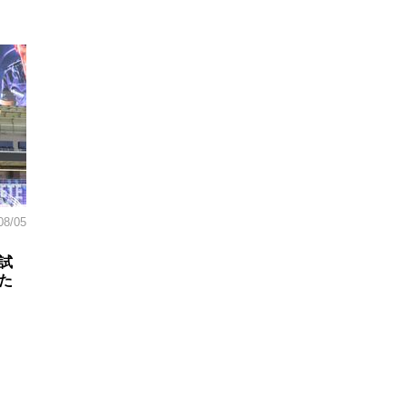
08/05
試
た