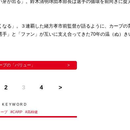
芽が出る」。鈴木清明球団本部長は選手の循環を前向きに捉
なる」。３連覇した緒方孝市前監督が語るように、カープの
選手」と「ファン」が互いに支え合ってきた70年の温（ぬ）き
ープの「バリュー」
2
3
4
KEYWORD
カープ
#
CARP
#
高柿健