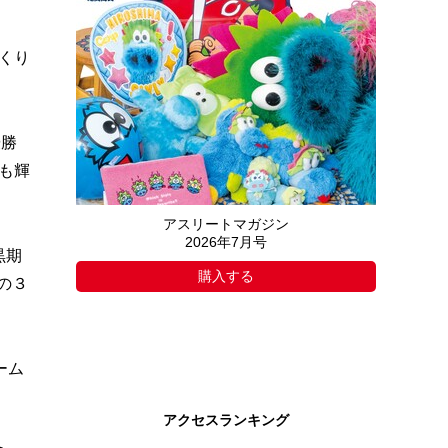
くり
優勝
も輝
アスリートマガジン
2026年7月号
黒期
購入する
の３
ーム
アクセスランキング