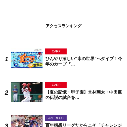
アクセスランキング
CARP
ひんやり涼しい“水の世界”へダイブ！今
年のカープ『…
CARP
【夏の記憶・甲子園】堂林翔太・中田廉
の伝説の試合を…
SANFRECCE
百年構想リーグだからこそ「チャレンジ