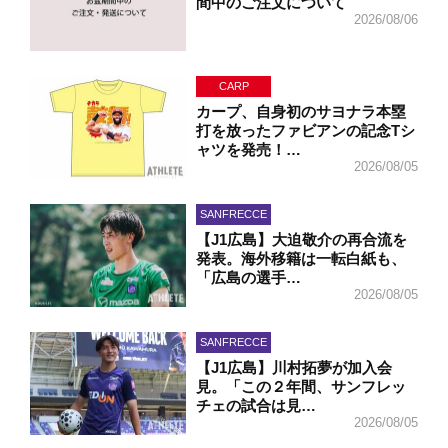
間中のご注文について
2026/08/06
CARP
カープ、自身初のサヨナラ本塁
打を放ったファビアンの記念Tシ
ャツを発売！…
2026/08/05
SANFRECCE
【J1広島】大迫敬介の再合流を
発表。海外移籍は一転白紙も、
「広島の選手…
2026/08/05
SANFRECCE
【J1広島】川村拓夢が加入会
見。「この２年間、サンフレッ
チェの試合は見…
2026/08/05