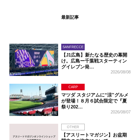
最新記事
SANFRECCE
【J1広島】新たなる歴史の幕開
け。広島ー千葉戦スターティン
グイレブン発…
2026/08/08
CARP
マツダ スタジアムに“涼”グルメ
が登場！８月６試合限定で『夏
祭り202…
2026/08/07
OTHER
【アスリートマガジン】お盆期