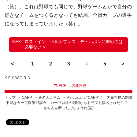
（笑）。これは野球でも同じで、野球ゲームとかで自分の
好きなチームをつくるとなっても結局、全員カープの選手
になってしまっていました（笑）。
ロス・インゴベルナブレス・デ・ハポンに即戦力は
必要ない >
1
2
3
4
5
KEYWORD
#
CARP
#
内藤哲也
トップ
CARP
著名人コラム
Me gusta la “CARP”！ 内藤哲也の制御
不能なカープ愛第17試合 カープ以外の球団からドラフト指名されたら？
もちろん断ったでしょうね(笑)