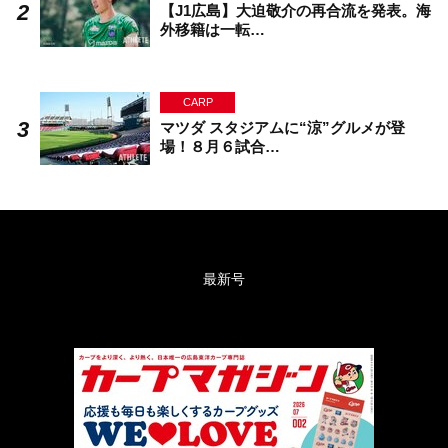
【J1広島】大迫敬介の再合流を発表。海
外移籍は一転…
CARP
マツダ スタジアムに“涼”グルメが登
場！８月６試合…
最新号