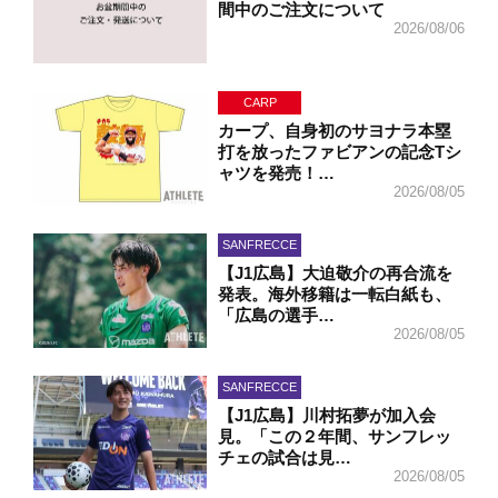
間中のご注文について
2026/08/06
CARP
カープ、自身初のサヨナラ本塁
打を放ったファビアンの記念Tシ
ャツを発売！…
2026/08/05
SANFRECCE
【J1広島】大迫敬介の再合流を
発表。海外移籍は一転白紙も、
「広島の選手…
2026/08/05
SANFRECCE
【J1広島】川村拓夢が加入会
見。「この２年間、サンフレッ
チェの試合は見…
2026/08/05