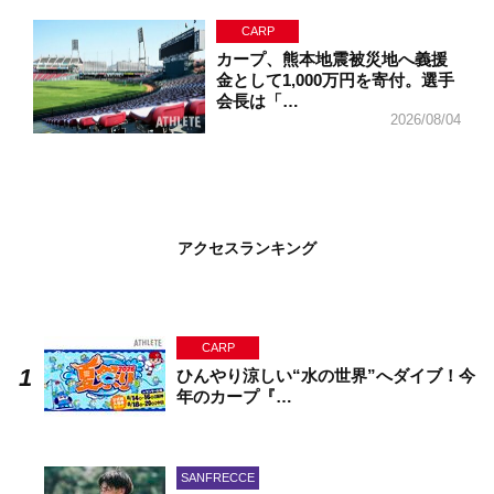
CARP
カープ、熊本地震被災地へ義援
金として1,000万円を寄付。選手
会長は「…
2026/08/04
アクセスランキング
CARP
ひんやり涼しい“水の世界”へダイブ！今
年のカープ『…
SANFRECCE