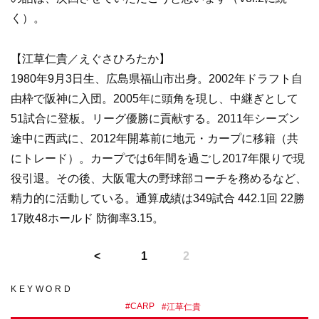
く）。
【江草仁貴／えぐさひろたか】
1980年9月3日生、広島県福山市出身。2002年ドラフト自
由枠で阪神に入団。2005年に頭角を現し、中継ぎとして
51試合に登板。リーグ優勝に貢献する。2011年シーズン
途中に西武に、2012年開幕前に地元・カープに移籍（共
にトレード）。カープでは6年間を過ごし2017年限りで現
役引退。その後、大阪電大の野球部コーチを務めるなど、
精力的に活動している。通算成績は349試合 442.1回 22勝
17敗48ホールド 防御率3.15。
1
2
KEYWORD
#
CARP
#
江草仁貴