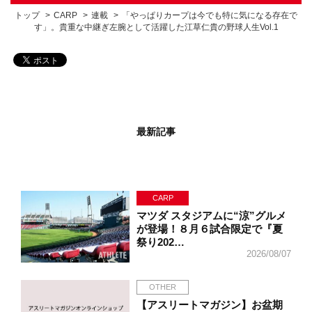
トップ
CARP
連載
「やっぱりカープは今でも特に気になる存在で
す」。貴重な中継ぎ左腕として活躍した江草仁貴の野球人生Vol.1
最新記事
CARP
マツダ スタジアムに“涼”グルメ
が登場！８月６試合限定で『夏
祭り202…
2026/08/07
OTHER
【アスリートマガジン】お盆期