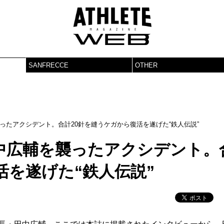
SANFRECCE
OTHER
ったアクシデント。合計20針を縫うケガから復活を遂げた“鉄人伝説”
中広輔を襲ったアクシデント。
活を遂げた“鉄人伝説”