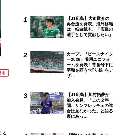
【J1広島】大迫敬介の
再合流を発表。海外移籍
は一転白紙も、「広島の
選手として貢献したい」
カープ、『ピースナイタ
ー2026』着用ユニフォ
。
ームを発表！背番号下に
平和を願う“折り鶴”をデ
見る
ザ…
【J1広島】川村拓夢が
加入会見。「この２年
間、サンフレッチェの試
合は見なかった」と語る
裏にあっ…
こと