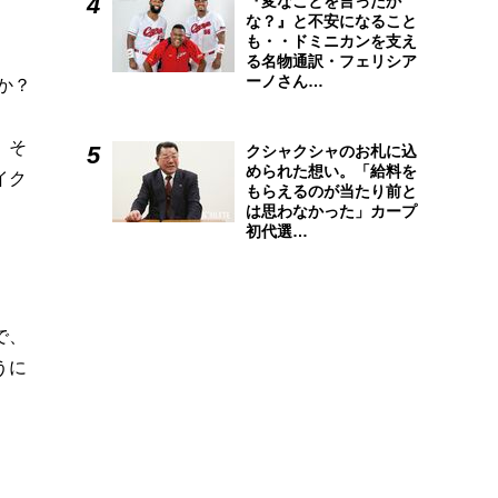
『変なことを言ったか
な？』と不安になること
も・・ドミニカンを支え
る名物通訳・フェリシア
ーノさん…
か？
、そ
クシャクシャのお札に込
められた想い。「給料を
イク
もらえるのが当たり前と
は思わなかった」カープ
初代選…
で、
うに