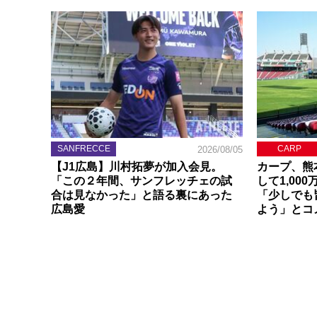
SANFRECCE
CARP
2026/08/05
【J1広島】川村拓夢が加入会見。
カープ、熊
「この２年間、サンフレッチェの試
して1,00
合は見なかった」と語る裏にあった
「少しでも
広島愛
よう」とコ