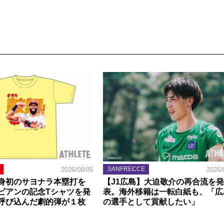
SANFRECCE
2026/08/05
2026/
身初のサヨナラ本塁打を
【J1広島】大迫敬介の再合流を発
ビアンの記念Tシャツを発
表。海外移籍は一転白紙も、「広
呼び込んだ劇的弾が１枚
の選手として貢献したい」