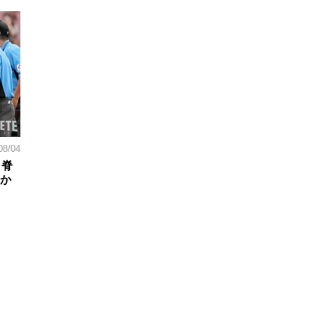
08/04
。脊
日か