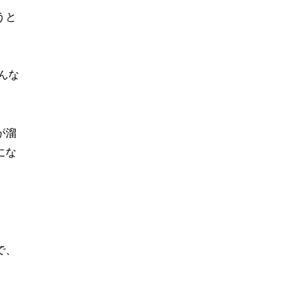
うと
んな
が溜
にな
で、