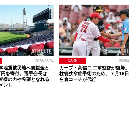
CARP
2026/08/04
2026/
本地震被災地へ義援金と
カープ・高信二 二軍監督が復帰
0万円を寄付。選手会長は
柱管狭窄症手術のため、７月18
皆様の力や希望となれる
ら倉コーチが代行
メント