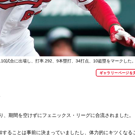
0試合に出場し、打率.292、9本塁打、34打点、10盗塁をマークした
ギャラリーページを
々
わり、期間を空けずにフェニックス・リーグに合流されました。
加することは事前に決まっていましたし、体力的にキツくなる