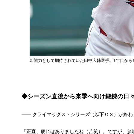
即戦力として期待されていた田中広輔選手。1年目から11
◆シーズン直後から来季へ向け鍛錬の日
―― クライマックス・シリーズ（以下ＣＳ）が終
「正直、疲れはありましたね（苦笑）。ですが、参