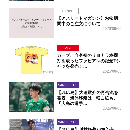
OTHER
【アスリートマガジン】お盆期
間中のご注文について
2026/08/06
CARP
カープ、自身初のサヨナラ本塁
打を放ったファビアンの記念Tシ
ャツを発売！…
2026/08/05
SANFRECCE
【J1広島】大迫敬介の再合流を
発表。海外移籍は一転白紙も、
「広島の選手…
2026/08/05
SANFRECCE
【J1広島】川村拓夢が加入会