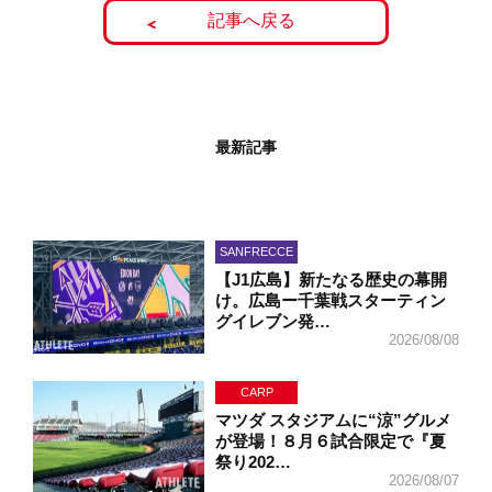
記事へ戻る
最新記事
SANFRECCE
【J1広島】新たなる歴史の幕開
け。広島ー千葉戦スターティン
グイレブン発…
2026/08/08
CARP
マツダ スタジアムに“涼”グルメ
が登場！８月６試合限定で『夏
祭り202…
2026/08/07