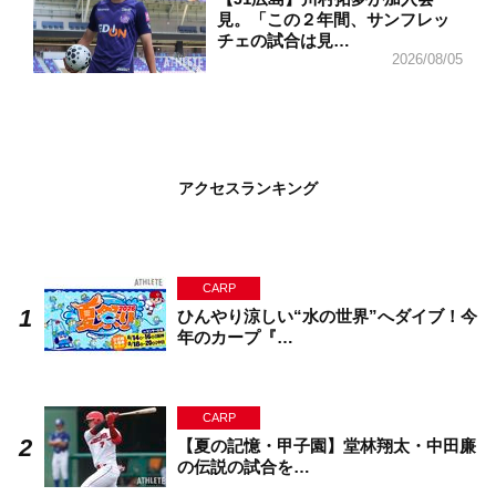
見。「この２年間、サンフレッ
チェの試合は見…
2026/08/05
アクセスランキング
CARP
ひんやり涼しい“水の世界”へダイブ！今
年のカープ『…
CARP
【夏の記憶・甲子園】堂林翔太・中田廉
の伝説の試合を…