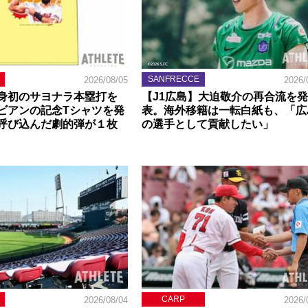
SANFRECCE
2026/08/05
2026/
身初のサヨナラ本塁打を
【J1広島】大迫敬介の再合流を発
ビアンの記念Tシャツを発
表。海外移籍は一転白紙も、「広
呼び込んだ劇的弾が１枚
の選手として貢献したい」
CARP
2026/08/04
2026/