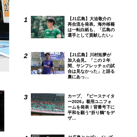
【J1広島】大迫敬介の
再合流を発表。海外移籍
は一転白紙も、「広島の
選手として貢献したい」
【J1広島】川村拓夢が
加入会見。「この２年
1982年6月22日生、東京都出身。180㎝・102kg／200
間、サンフレッチェの試
合は見なかった」と語る
ビューした内藤選手。
裏にあっ…
カープ、『ピースナイタ
ー2026』着用ユニフォ
ームを発表！背番号下に
平和を願う“折り鶴”をデ
ザ…