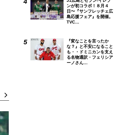
J1広島とセブン-イレブ
ンが初コラボ！８月４
日〜『サンフレッチェ広
島応援フェア』を開催。
TVC…
『変なことを言ったか
な？』と不安になること
も・・ドミニカンを支え
る名物通訳・フェリシア
ーノさん…