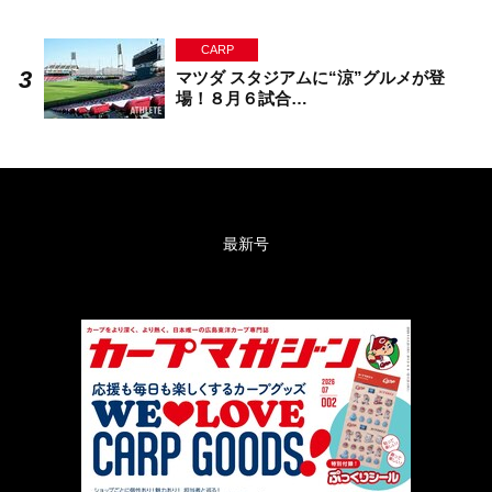
CARP
マツダ スタジアムに“涼”グルメが登
場！８月６試合…
最新号