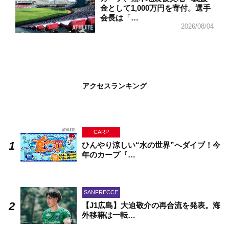
金として1,000万円を寄付。選手
会長は「…
2026/08/04
アクセスランキング
CARP
ひんやり涼しい“水の世界”へダイブ！今
年のカープ『…
SANFRECCE
【J1広島】大迫敬介の再合流を発表。海
外移籍は一転…