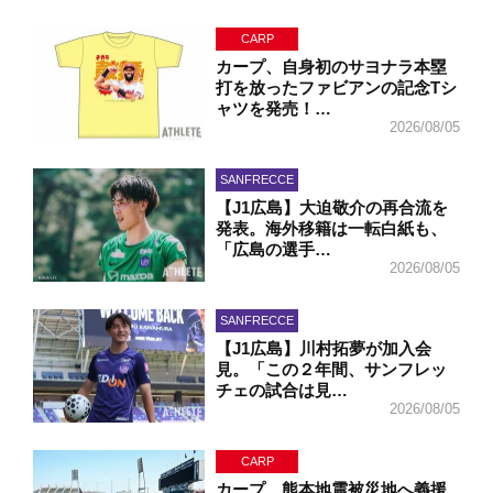
CARP
カープ、自身初のサヨナラ本塁
打を放ったファビアンの記念Tシ
ャツを発売！…
2026/08/05
SANFRECCE
【J1広島】大迫敬介の再合流を
発表。海外移籍は一転白紙も、
「広島の選手…
2026/08/05
SANFRECCE
【J1広島】川村拓夢が加入会
見。「この２年間、サンフレッ
チェの試合は見…
2026/08/05
CARP
カープ、熊本地震被災地へ義援