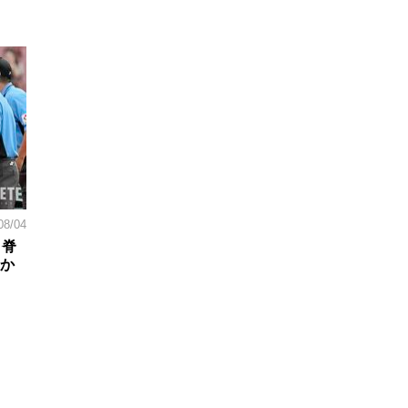
08/04
。脊
日か