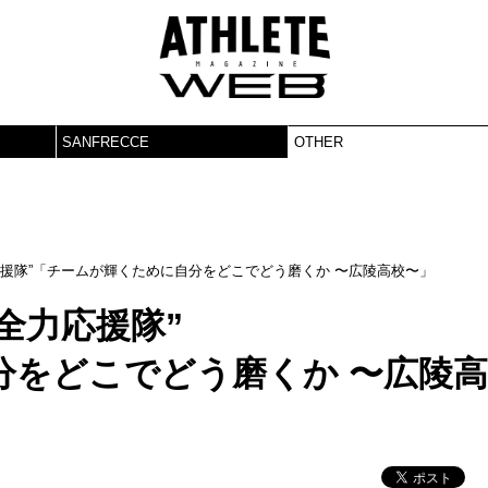
SANFRECCE
OTHER
力応援隊”「チームが輝くために自分をどこでどう磨くか 〜広陵高校〜」
球全力応援隊”
分をどこでどう磨くか 〜広陵高