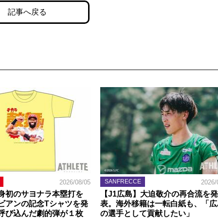
記事へ戻る
SANFRECCE
2026/08/05
2026/
身初のサヨナラ本塁打を
【J1広島】大迫敬介の再合流を発
ビアンの記念Tシャツを発
表。海外移籍は一転白紙も、「広
呼び込んだ劇的弾が１枚
の選手として貢献したい」