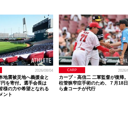
CARP
2026/08/04
2026/
本地震被災地へ義援金と
カープ・高信二 二軍監督が復帰
0万円を寄付。選手会長は
柱管狭窄症手術のため、７月18
皆様の力や希望となれる
ら倉コーチが代行
メント