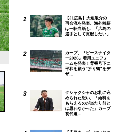
【J1広島】大迫敬介の
再合流を発表。海外移籍
は一転白紙も、「広島の
選手として貢献したい」
カープ、『ピースナイタ
ー2026』着用ユニフォ
ームを発表！背番号下に
平和を願う“折り鶴”をデ
ザ…
クシャクシャのお札に込
められた想い。「給料を
もらえるのが当たり前と
は思わなかった」カープ
初代選…