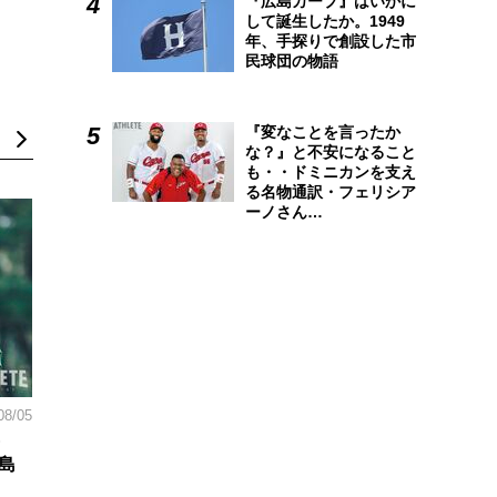
『広島カープ』はいかに
して誕生したか。1949
年、手探りで創設した市
民球団の物語
『変なことを言ったか
な？』と不安になること
も・・ドミニカンを支え
る名物通訳・フェリシア
ーノさん…
08/05
島