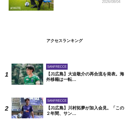
2026/08/04
アクセスランキング
SANFRECCE
【J1広島】大迫敬介の再合流を発表。海
外移籍は一転…
SANFRECCE
【J1広島】川村拓夢が加入会見。「この
２年間、サン…