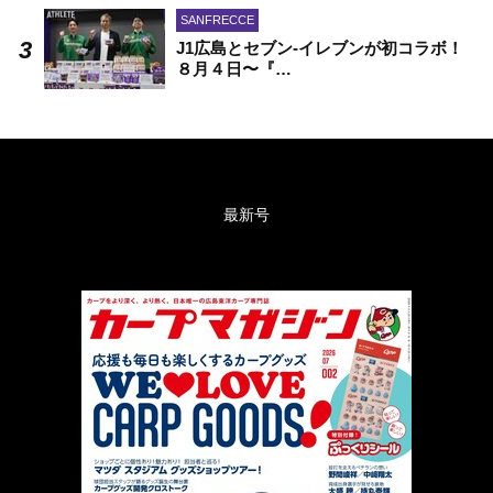
SANFRECCE
J1広島とセブン-イレブンが初コラボ！
８月４日〜『…
最新号