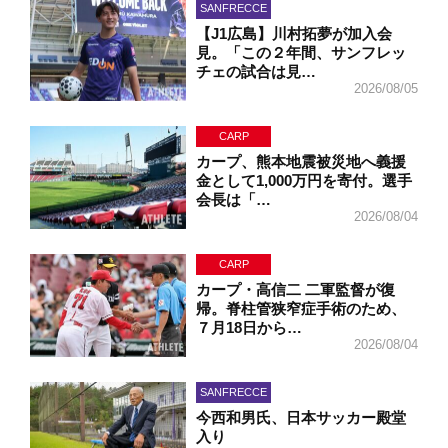
SANFRECCE
【J1広島】川村拓夢が加入会
見。「この２年間、サンフレッ
チェの試合は見…
2026/08/05
CARP
カープ、熊本地震被災地へ義援
金として1,000万円を寄付。選手
会長は「…
2026/08/04
CARP
カープ・高信二 二軍監督が復
帰。脊柱管狭窄症手術のため、
７月18日から…
2026/08/04
SANFRECCE
今西和男氏、日本サッカー殿堂
入り