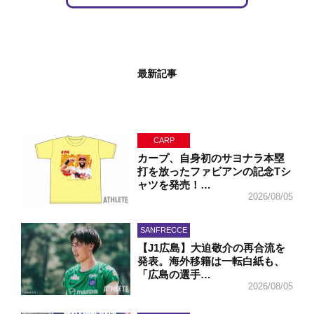
最新記事
CARP
カープ、自身初のサヨナラ本塁
打を放ったファビアンの記念Tシ
ャツを発売！…
2026/08/05
SANFRECCE
【J1広島】大迫敬介の再合流を
発表。海外移籍は一転白紙も、
「広島の選手…
2026/08/05