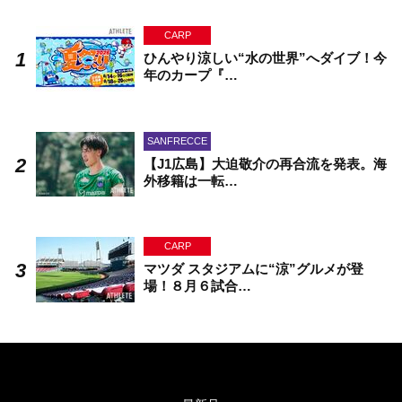
CARP
ひんやり涼しい“水の世界”へダイブ！今
年のカープ『…
SANFRECCE
【J1広島】大迫敬介の再合流を発表。海
外移籍は一転…
CARP
マツダ スタジアムに“涼”グルメが登
場！８月６試合…