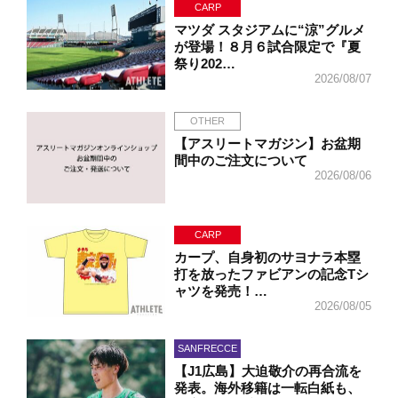
CARP
マツダ スタジアムに“涼”グルメ
が登場！８月６試合限定で『夏
祭り202…
2026/08/07
OTHER
【アスリートマガジン】お盆期
間中のご注文について
2026/08/06
CARP
カープ、自身初のサヨナラ本塁
打を放ったファビアンの記念Tシ
ャツを発売！…
2026/08/05
SANFRECCE
【J1広島】大迫敬介の再合流を
発表。海外移籍は一転白紙も、