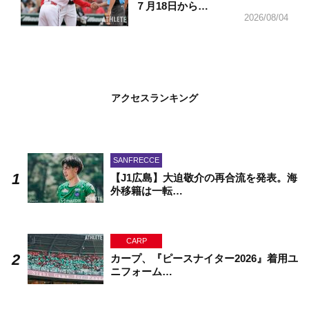
７月18日から…
2026/08/04
アクセスランキング
SANFRECCE
【J1広島】大迫敬介の再合流を発表。海
外移籍は一転…
CARP
カープ、『ピースナイター2026』着用ユ
ニフォーム…