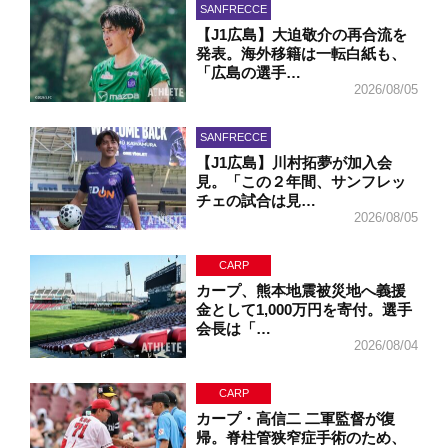
SANFRECCE
【J1広島】大迫敬介の再合流を
発表。海外移籍は一転白紙も、
「広島の選手…
2026/08/05
SANFRECCE
【J1広島】川村拓夢が加入会
見。「この２年間、サンフレッ
チェの試合は見…
2026/08/05
CARP
カープ、熊本地震被災地へ義援
金として1,000万円を寄付。選手
会長は「…
2026/08/04
CARP
カープ・高信二 二軍監督が復
帰。脊柱管狭窄症手術のため、