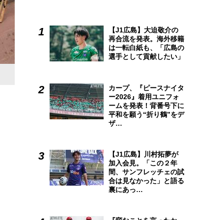
【J1広島】大迫敬介の
再合流を発表。海外移籍
は一転白紙も、「広島の
選手として貢献したい」
カープ、『ピースナイタ
ー2026』着用ユニフォ
ームを発表！背番号下に
平和を願う“折り鶴”をデ
ザ…
【J1広島】川村拓夢が
加入会見。「この２年
間、サンフレッチェの試
合は見なかった」と語る
裏にあっ…