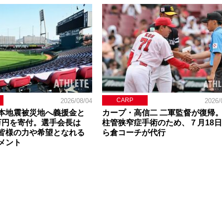
CARP
2026/08/04
2026/
本地震被災地へ義援金と
カープ・高信二 二軍監督が復帰
0万円を寄付。選手会長は
柱管狭窄症手術のため、７月18
皆様の力や希望となれる
ら倉コーチが代行
メント