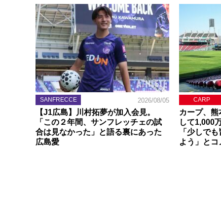
SANFRECCE
CARP
2026/08/05
【J1広島】川村拓夢が加入会見。
カープ、熊
「この２年間、サンフレッチェの試
して1,00
合は見なかった」と語る裏にあった
「少しでも
広島愛
よう」とコ