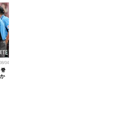
08/04
。脊
日か