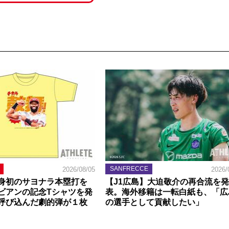
SANFRECCE
2026/08/05
2026/
身初のサヨナラ本塁打を
【J1広島】大迫敬介の再合流を発
ビアンの記念Tシャツを発
表。海外移籍は一転白紙も、「広
呼び込んだ劇的弾が１枚
の選手として貢献したい」