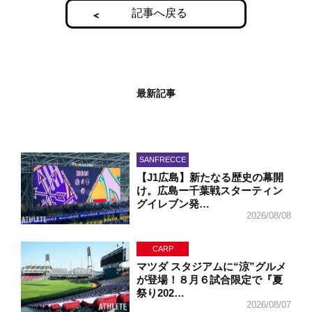
記事へ戻る
最新記事
SANFRECCE
【J1広島】新たなる歴史の幕開
け。広島ー千葉戦スターティン
グイレブン発…
2026/08/08
CARP
マツダ スタジアムに“涼”グルメ
が登場！８月６試合限定で『夏
祭り202…
2026/08/07