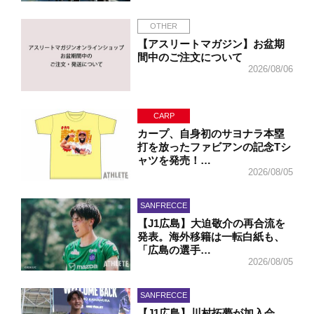
OTHER
【アスリートマガジン】お盆期
間中のご注文について
2026/08/06
CARP
カープ、自身初のサヨナラ本塁
打を放ったファビアンの記念Tシ
ャツを発売！…
2026/08/05
SANFRECCE
【J1広島】大迫敬介の再合流を
発表。海外移籍は一転白紙も、
「広島の選手…
2026/08/05
SANFRECCE
【J1広島】川村拓夢が加入会