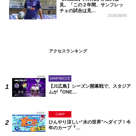
見。「この２年間、サンフレッ
チェの試合は見…
2026/08/05
アクセスランキング
SANFRECCE
【J1広島】シーズン開幕戦で、スタジア
ムが『ONE…
CARP
ひんやり涼しい“水の世界”へダイブ！今
年のカープ『…