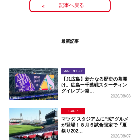
記事へ戻る
最新記事
SANFRECCE
【J1広島】新たなる歴史の幕開
け。広島ー千葉戦スターティン
グイレブン発…
2026/08/08
CARP
マツダ スタジアムに“涼”グルメ
が登場！８月６試合限定で『夏
祭り202…
2026/08/07