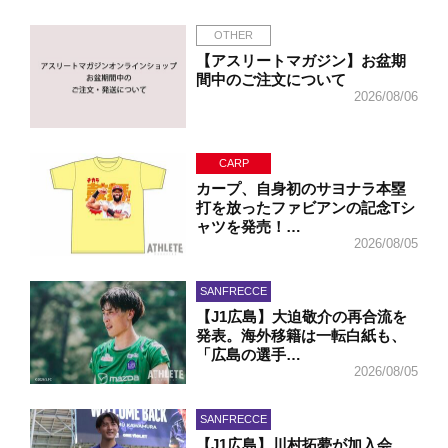
OTHER
【アスリートマガジン】お盆期
間中のご注文について
2026/08/06
CARP
カープ、自身初のサヨナラ本塁
打を放ったファビアンの記念Tシ
ャツを発売！…
2026/08/05
SANFRECCE
【J1広島】大迫敬介の再合流を
発表。海外移籍は一転白紙も、
「広島の選手…
2026/08/05
SANFRECCE
【J1広島】川村拓夢が加入会