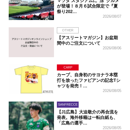
マツダ スタジアムに“涼”グルメ
が登場！８月６試合限定で『夏
祭り202…
2026/08/07
OTHER
【アスリートマガジン】お盆期
間中のご注文について
2026/08/06
CARP
カープ、自身初のサヨナラ本塁
打を放ったファビアンの記念Tシ
ャツを発売！…
2026/08/05
SANFRECCE
【J1広島】大迫敬介の再合流を
発表。海外移籍は一転白紙も、
「広島の選手…
2026/08/05