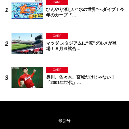
CARP
ひんやり涼しい“水の世界”へダイブ！今
年のカープ『…
CARP
マツダ スタジアムに“涼”グルメが登
場！８月６試合…
CARP
奥川、佐々木、宮城だけじゃない！
「2001年世代」…
最新号