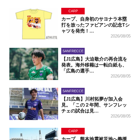
CARP
カープ、自身初のサヨナラ本塁
打を放ったファビアンの記念Tシ
ャツを発売！…
2026/08/05
SANFRECCE
【J1広島】大迫敬介の再合流を
発表。海外移籍は一転白紙も、
「広島の選手…
2026/08/05
SANFRECCE
【J1広島】川村拓夢が加入会
見。「この２年間、サンフレッ
チェの試合は見…
2026/08/05
CARP
カープ、熊本地震被災地へ義援