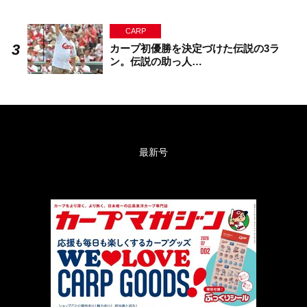
CARP
カープ初優勝を決定づけた伝説の3ラ
ン。伝説の助っ人…
最新号