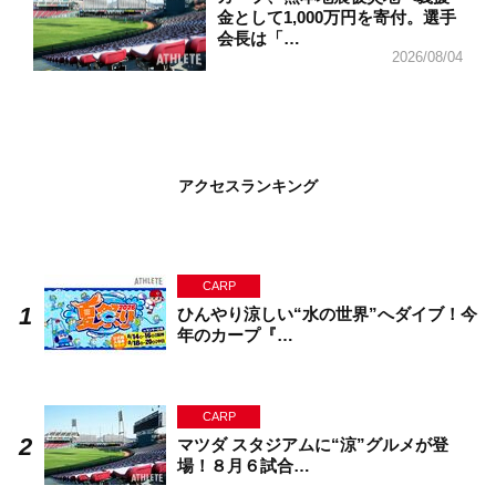
金として1,000万円を寄付。選手
会長は「…
2026/08/04
アクセスランキング
CARP
ひんやり涼しい“水の世界”へダイブ！今
年のカープ『…
CARP
マツダ スタジアムに“涼”グルメが登
場！８月６試合…