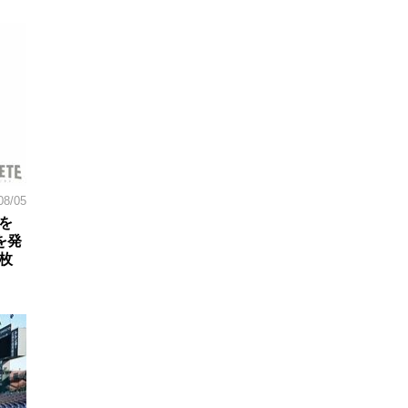
08/05
を
を発
枚