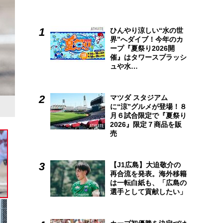
ひんやり涼しい“水の世
界”へダイブ！今年のカ
ープ『夏祭り2026開
催』はタワースプラッシ
ュや水…
マツダ スタジアム
気迫あふれる投球が持ち味の大道温貴。2年目の今季はシー
に“涼”グルメが登場！８
月６試合限定で『夏祭り
2026』限定７商品を販
売
【J1広島】大迫敬介の
再合流を発表。海外移籍
は一転白紙も、「広島の
選手として貢献したい」