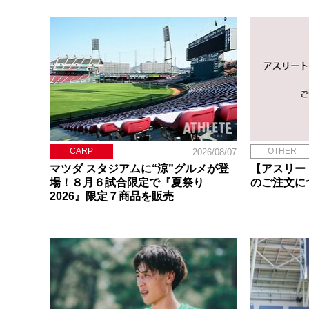
CARP
OTHER
2026/08/07
マツダ スタジアムに“涼”グルメが登
【アスリー
場！８月６試合限定で『夏祭り
のご注文に
2026』限定７商品を販売