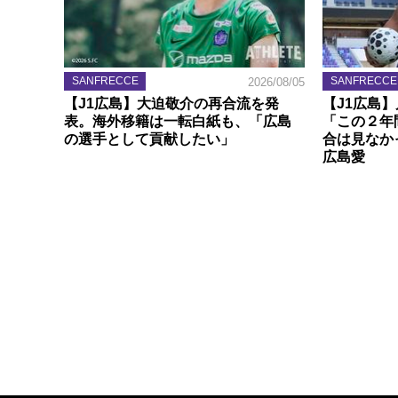
SANFRECCE
SANFRECCE
2026/08/05
【J1広島】大迫敬介の再合流を発
【J1広島
表。海外移籍は一転白紙も、「広島
「この２年
の選手として貢献したい」
合は見なか
広島愛