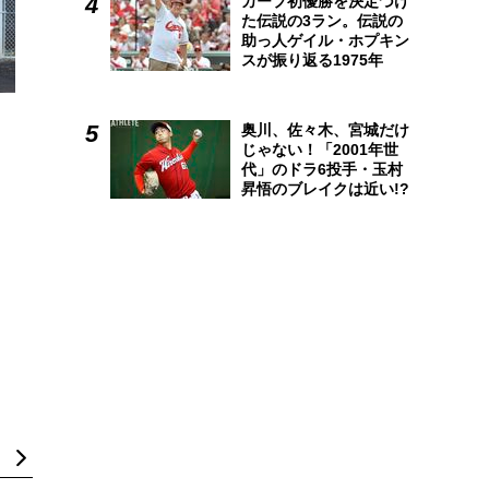
カープ初優勝を決定づけ
た伝説の3ラン。伝説の
助っ人ゲイル・ホプキン
スが振り返る1975年
奥川、佐々木、宮城だけ
じゃない！「2001年世
代」のドラ6投手・玉村
昇悟のブレイクは近い!?