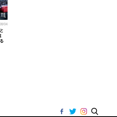
08/04
と
は
る