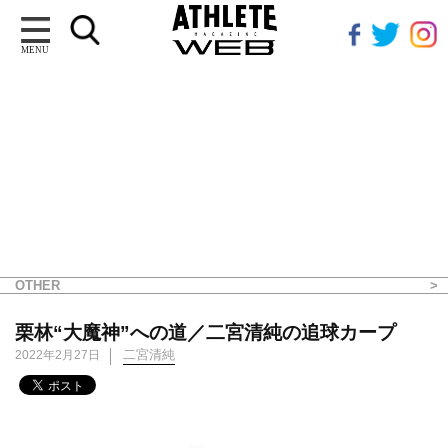
MENU
OTHER
栗林“大魔神”への道／二宮清純の追球カープ
二宮清純
2022年2月27日