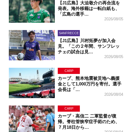
【J1広島】大迫敬介の再合流を
発表。海外移籍は一転白紙も、
「広島の選手…
2026/08/05
SANFRECCE
【J1広島】川村拓夢が加入会
見。「この２年間、サンフレッ
チェの試合は見…
2026/08/05
CARP
カープ、熊本地震被災地へ義援
金として1,000万円を寄付。選手
会長は「…
2026/08/04
CARP
カープ・高信二 二軍監督が復
帰。脊柱管狭窄症手術のため、
７月18日から…