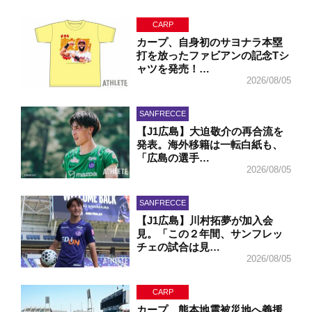
CARP
カープ、自身初のサヨナラ本塁
打を放ったファビアンの記念Tシ
ャツを発売！…
2026/08/05
SANFRECCE
【J1広島】大迫敬介の再合流を
発表。海外移籍は一転白紙も、
「広島の選手…
2026/08/05
SANFRECCE
【J1広島】川村拓夢が加入会
見。「この２年間、サンフレッ
チェの試合は見…
2026/08/05
CARP
カープ、熊本地震被災地へ義援