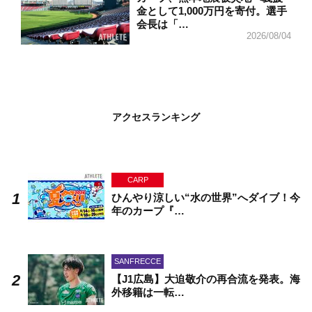
金として1,000万円を寄付。選手
会長は「…
2026/08/04
アクセスランキング
CARP
ひんやり涼しい“水の世界”へダイブ！今
年のカープ『…
SANFRECCE
【J1広島】大迫敬介の再合流を発表。海
外移籍は一転…