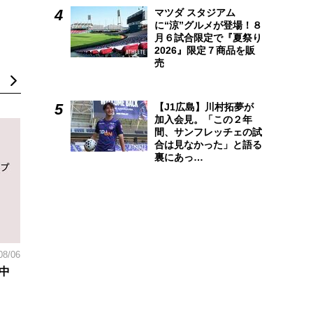
マツダ スタジアム
に“涼”グルメが登場！８
月６試合限定で『夏祭り
2026』限定７商品を販
売
【J1広島】川村拓夢が
加入会見。「この２年
間、サンフレッチェの試
合は見なかった」と語る
裏にあっ…
08/06
中