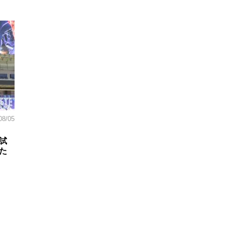
08/05
試
た