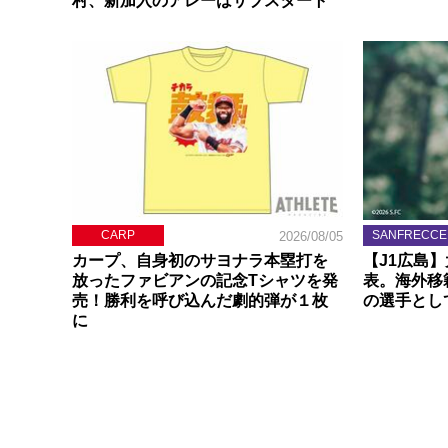
村、新加入のアレーはサブスタート
CARP
SANFRECCE
2026/08/05
カープ、自身初のサヨナラ本塁打を
【J1広島
放ったファビアンの記念Tシャツを発
表。海外移
売！勝利を呼び込んだ劇的弾が１枚
の選手とし
に