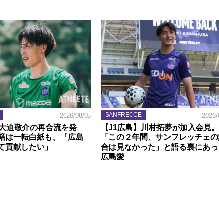
SANFRECCE
2026/08/05
2026/
】大迫敬介の再合流を発
【J1広島】川村拓夢が加入会見。
籍は一転白紙も、「広島
「この２年間、サンフレッチェの
て貢献したい」
合は見なかった」と語る裏にあっ
広島愛