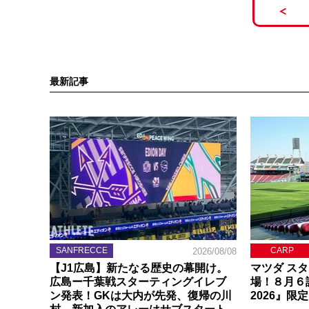
最新記事
SANFRECCE
CARP
2026/08/08
【J1広島】新たなる歴史の幕開け。
マツダ ス
広島ー千葉戦スターティングイレブ
場！８月６
ン発表！GKは大内が先発、復帰の川
2026』限