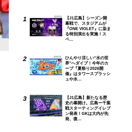
【J1広島】シーズン開
幕戦で、スタジアムが
『ONE VIOLET』に染ま
る特別演出を実施！ス
ペ…
広島アスリートマガジン12月号は、新井貴浩新監督の人間性
話をしよう。
月刊誌でしか見ることのできないビジュアルも
ひんやり涼しい“水の世
界”へダイブ！今年のカ
ープ『夏祭り2026開
催』はタワースプラッシ
ュや水…
【J1広島】新たなる歴
史の幕開け。広島ー千葉
戦スターティングイレブ
ン発表！GKは大内が先
発、復…