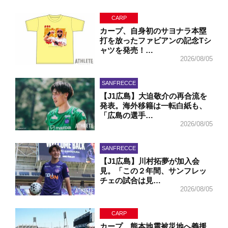
CARP
カープ、自身初のサヨナラ本塁
打を放ったファビアンの記念Tシ
ャツを発売！…
2026/08/05
SANFRECCE
【J1広島】大迫敬介の再合流を
発表。海外移籍は一転白紙も、
「広島の選手…
2026/08/05
SANFRECCE
【J1広島】川村拓夢が加入会
見。「この２年間、サンフレッ
チェの試合は見…
2026/08/05
CARP
カープ、熊本地震被災地へ義援