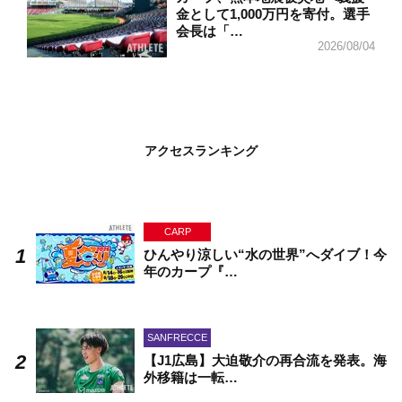
金として1,000万円を寄付。選手
会長は「…
2026/08/04
アクセスランキング
CARP
ひんやり涼しい“水の世界”へダイブ！今
年のカープ『…
SANFRECCE
【J1広島】大迫敬介の再合流を発表。海
外移籍は一転…