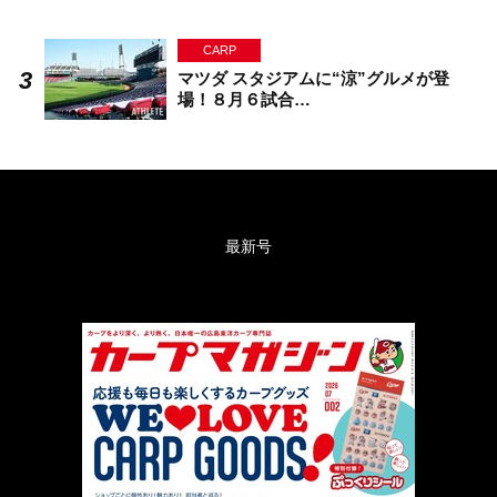
CARP
マツダ スタジアムに“涼”グルメが登
場！８月６試合…
最新号