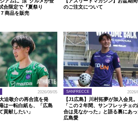
タジアムに“涼”グルメが登
【アスリートマガジン】お盆期間
試合限定で『夏祭り
のご注文について
定７商品を販売
SANFRECCE
2026/08/05
2026/
】大迫敬介の再合流を発
【J1広島】川村拓夢が加入会見。
籍は一転白紙も、「広島
「この２年間、サンフレッチェの
て貢献したい」
合は見なかった」と語る裏にあっ
広島愛