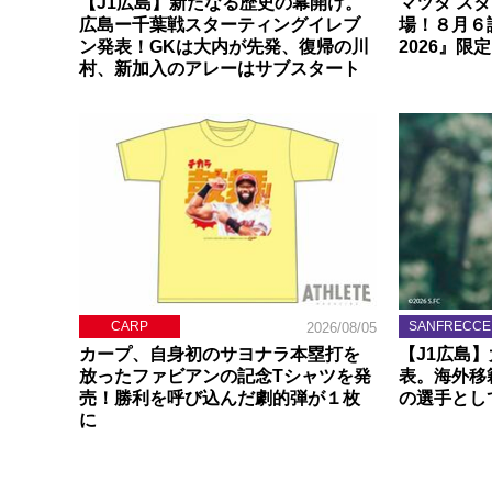
【J1広島】新たなる歴史の幕開け。
マツダ ス
広島ー千葉戦スターティングイレブ
場！８月６
ン発表！GKは大内が先発、復帰の川
2026』限
村、新加入のアレーはサブスタート
CARP
SANFRECCE
2026/08/05
カープ、自身初のサヨナラ本塁打を
【J1広島
放ったファビアンの記念Tシャツを発
表。海外移
売！勝利を呼び込んだ劇的弾が１枚
の選手とし
に