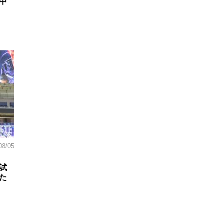
中
08/05
試
た