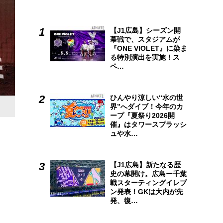
【J1広島】シーズン開
幕戦で、スタジアムが
『ONE VIOLET』に染ま
る特別演出を実施！ス
ペ…
ひんやり涼しい“水の世
広島アスリートマガジン4月号
は、いよいよ始動した新井新
界”へダイブ！今年のカ
ープ『夏祭り2026開
ちの哲学にもご注目ください！
催』はタワースプラッシ
ュや水…
【J1広島】新たなる歴
史の幕開け。広島ー千葉
戦スターティングイレブ
ン発表！GKは大内が先
発、復…