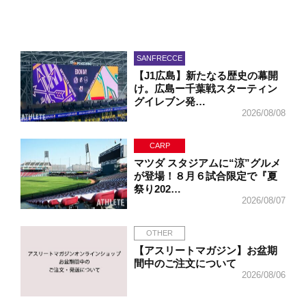
SANFRECCE
【J1広島】新たなる歴史の幕開
け。広島ー千葉戦スターティン
グイレブン発…
2026/08/08
CARP
マツダ スタジアムに“涼”グルメ
が登場！８月６試合限定で『夏
祭り202…
2026/08/07
OTHER
【アスリートマガジン】お盆期
間中のご注文について
2026/08/06