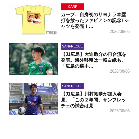
CARP
カープ、自身初のサヨナラ本塁
打を放ったファビアンの記念Tシ
ャツを発売！…
2026/08/05
SANFRECCE
【J1広島】大迫敬介の再合流を
発表。海外移籍は一転白紙も、
「広島の選手…
2026/08/05
SANFRECCE
【J1広島】川村拓夢が加入会
見。「この２年間、サンフレッ
チェの試合は見…
2026/08/05