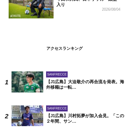
入り
2026/08/04
アクセスランキング
SANFRECCE
【J1広島】大迫敬介の再合流を発表。海
外移籍は一転…
SANFRECCE
【J1広島】川村拓夢が加入会見。「この
２年間、サン…