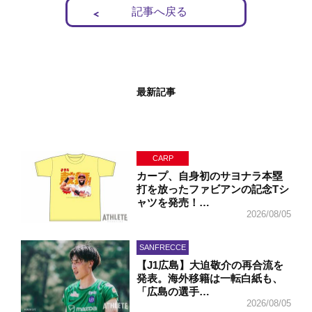
記事へ戻る
最新記事
CARP
カープ、自身初のサヨナラ本塁
打を放ったファビアンの記念Tシ
ャツを発売！…
2026/08/05
SANFRECCE
【J1広島】大迫敬介の再合流を
発表。海外移籍は一転白紙も、
「広島の選手…
2026/08/05