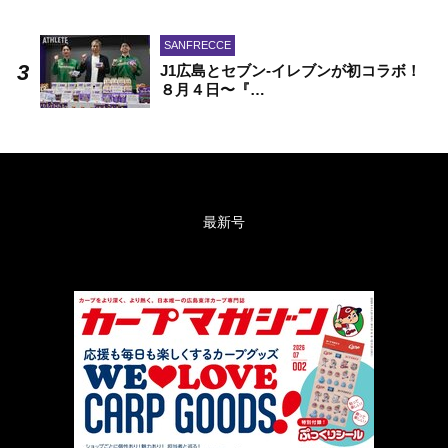
SANFRECCE
J1広島とセブン-イレブンが初コラボ！
８月４日〜『…
最新号