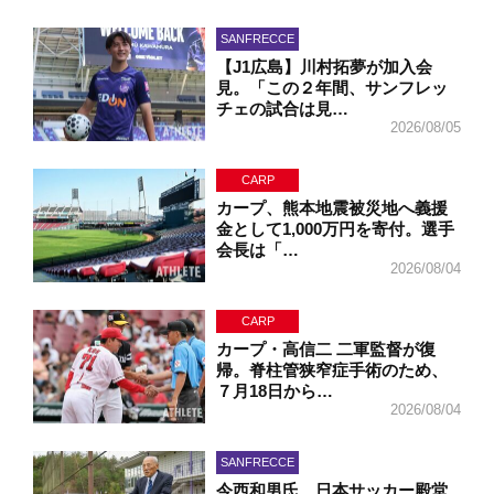
SANFRECCE
【J1広島】川村拓夢が加入会
見。「この２年間、サンフレッ
チェの試合は見…
2026/08/05
CARP
カープ、熊本地震被災地へ義援
金として1,000万円を寄付。選手
会長は「…
2026/08/04
CARP
カープ・高信二 二軍監督が復
帰。脊柱管狭窄症手術のため、
７月18日から…
2026/08/04
SANFRECCE
今西和男氏、日本サッカー殿堂