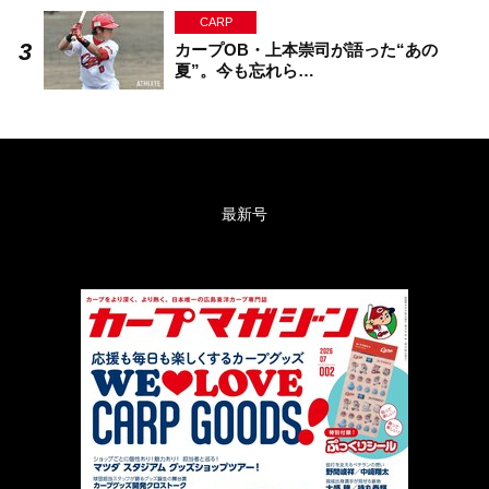
CARP
カープOB・上本崇司が語った“あの
夏”。今も忘れら…
最新号