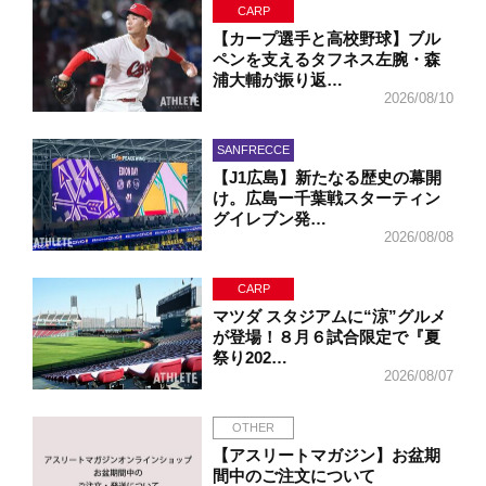
CARP
【カープ選手と高校野球】ブル
ペンを支えるタフネス左腕・森
浦大輔が振り返…
2026/08/10
SANFRECCE
【J1広島】新たなる歴史の幕開
け。広島ー千葉戦スターティン
グイレブン発…
2026/08/08
CARP
マツダ スタジアムに“涼”グルメ
が登場！８月６試合限定で『夏
祭り202…
2026/08/07
OTHER
【アスリートマガジン】お盆期
間中のご注文について