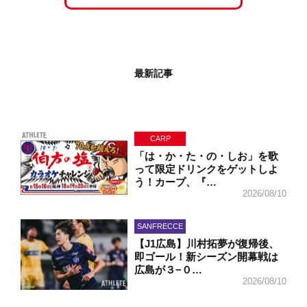
最新記事
CARP
「は・か・た・の・しお」を歌
って限定ドリンクをゲットしよ
う！カープ、『…
2026/08/10
SANFRECCE
【J1広島】川村拓夢が復帰後、
即ゴール！新シーズン開幕戦は
広島が３−０…
2026/08/10