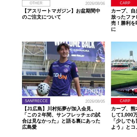
OTHER
CARP
2026/08/06
【アスリートマガジン】お盆期間中
カープ、自
のご注文について
放ったファ
売！勝利を
に
SANFRECCE
CARP
2026/08/05
【J1広島】川村拓夢が加入会見。
カープ、熊
「この２年間、サンフレッチェの試
して1,00
合は見なかった」と語る裏にあった
「少しでも
広島愛
よう」とコ