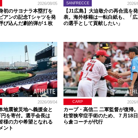
SANFRECCE
2026/08/05
2026/
身初のサヨナラ本塁打を
【J1広島】大迫敬介の再合流を発
ビアンの記念Tシャツを発
表。海外移籍は一転白紙も、「広
呼び込んだ劇的弾が１枚
の選手として貢献したい」
CARP
2026/08/04
2026/
本地震被災地へ義援金と
カープ・高信二 二軍監督が復帰
0万円を寄付。選手会長は
柱管狭窄症手術のため、７月18
皆様の力や希望となれる
ら倉コーチが代行
メント