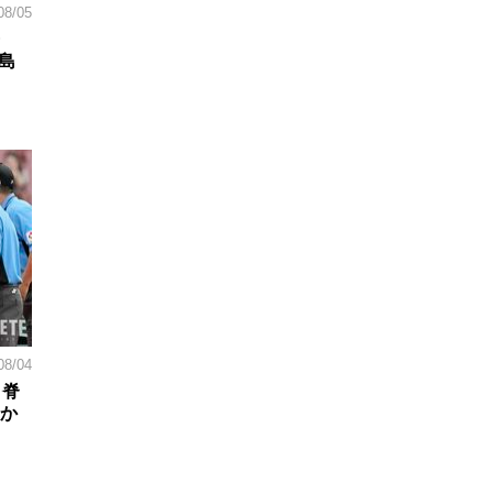
08/05
島
08/04
。脊
日か