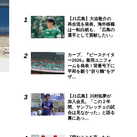
【J1広島】大迫敬介の
再合流を発表。海外移籍
は一転白紙も、「広島の
選手として貢献したい」
カープ、『ピースナイタ
ー2026』着用ユニフォ
序盤は試合の主導権を握ったJKB。
ームを発表！背番号下に
平和を願う“折り鶴”をデ
ザ…
【J1広島】川村拓夢が
加入会見。「この２年
間、サンフレッチェの試
合は見なかった」と語る
裏にあっ…