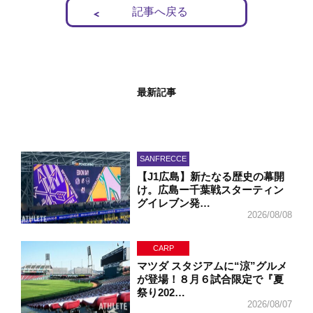
記事へ戻る
最新記事
SANFRECCE
【J1広島】新たなる歴史の幕開
け。広島ー千葉戦スターティン
グイレブン発…
2026/08/08
CARP
マツダ スタジアムに“涼”グルメ
が登場！８月６試合限定で『夏
祭り202…
2026/08/07