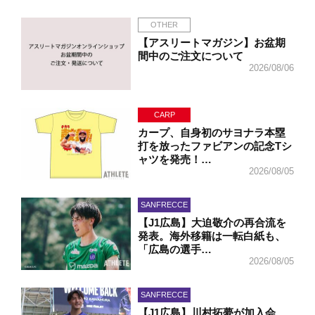
OTHER
【アスリートマガジン】お盆期
間中のご注文について
2026/08/06
CARP
カープ、自身初のサヨナラ本塁
打を放ったファビアンの記念Tシ
ャツを発売！…
2026/08/05
SANFRECCE
【J1広島】大迫敬介の再合流を
発表。海外移籍は一転白紙も、
「広島の選手…
2026/08/05
SANFRECCE
【J1広島】川村拓夢が加入会