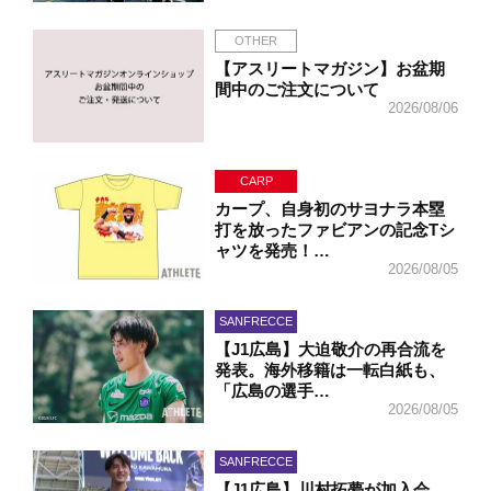
OTHER
【アスリートマガジン】お盆期
間中のご注文について
2026/08/06
CARP
カープ、自身初のサヨナラ本塁
打を放ったファビアンの記念Tシ
ャツを発売！…
2026/08/05
SANFRECCE
【J1広島】大迫敬介の再合流を
発表。海外移籍は一転白紙も、
「広島の選手…
2026/08/05
SANFRECCE
【J1広島】川村拓夢が加入会