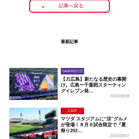
記事へ戻る
最新記事
SANFRECCE
【J1広島】新たなる歴史の幕開
け。広島ー千葉戦スターティン
グイレブン発…
2026/08/08
CARP
マツダ スタジアムに“涼”グルメ
が登場！８月６試合限定で『夏
祭り202…
2026/08/07