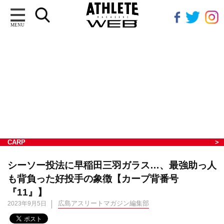
MENU
CARP
シーソー投法に早稲田三羽ガラス…、最強助っ人
も背負った好投手の象徴【カープ背番号
『11』】
広島アスリートマガジン編集部
2023年9月5日