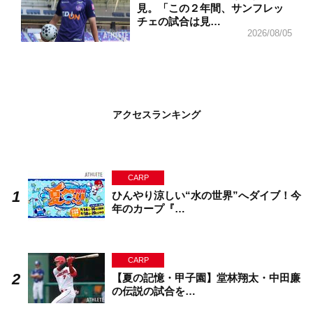
見。「この２年間、サンフレッ
チェの試合は見…
2026/08/05
アクセスランキング
CARP
ひんやり涼しい“水の世界”へダイブ！今
年のカープ『…
CARP
【夏の記憶・甲子園】堂林翔太・中田廉
の伝説の試合を…