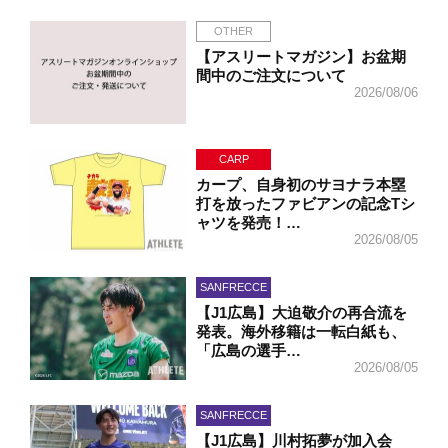
OTHER
【アスリートマガジン】お盆期
間中のご注文について
2026/08/06
CARP
カープ、自身初のサヨナラ本塁
打を放ったファビアンの記念Tシ
ャツを発売！…
2026/08/05
SANFRECCE
【J1広島】大迫敬介の再合流を
発表。海外移籍は一転白紙も、
「広島の選手…
2026/08/05
SANFRECCE
【J1広島】川村拓夢が加入会