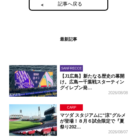
記事へ戻る
最新記事
SANFRECCE
【J1広島】新たなる歴史の幕開
け。広島ー千葉戦スターティン
グイレブン発…
2026/08/08
CARP
マツダ スタジアムに“涼”グルメ
が登場！８月６試合限定で『夏
祭り202…
2026/08/07