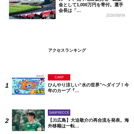
金として1,000万円を寄付。選手
会長は「…
2026/08/04
アクセスランキング
CARP
ひんやり涼しい“水の世界”へダイブ！今
年のカープ『…
SANFRECCE
【J1広島】大迫敬介の再合流を発表。海
外移籍は一転…