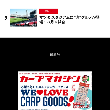
CARP
マツダ スタジアムに“涼”グルメが登
場！８月６試合…
最新号