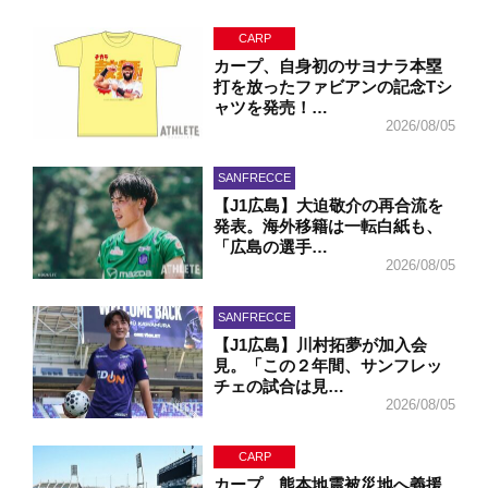
CARP
カープ、自身初のサヨナラ本塁
打を放ったファビアンの記念Tシ
ャツを発売！…
2026/08/05
SANFRECCE
【J1広島】大迫敬介の再合流を
発表。海外移籍は一転白紙も、
「広島の選手…
2026/08/05
SANFRECCE
【J1広島】川村拓夢が加入会
見。「この２年間、サンフレッ
チェの試合は見…
2026/08/05
CARP
カープ、熊本地震被災地へ義援