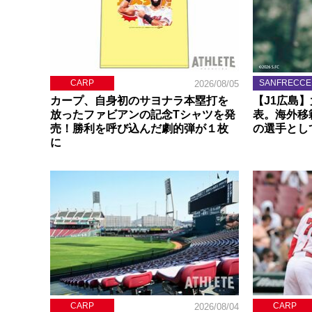
CARP
SANFRECCE
2026/08/05
カープ、自身初のサヨナラ本塁打を
【J1広島
放ったファビアンの記念Tシャツを発
表。海外移
売！勝利を呼び込んだ劇的弾が１枚
の選手とし
に
CARP
CARP
2026/08/04