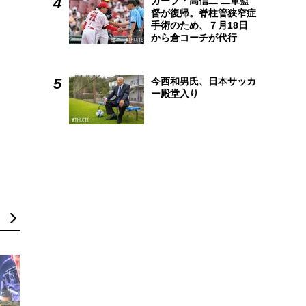
カープ・高信二 二軍監
督が復帰。脊柱管狭窄症
手術のため、７月18日
から倉コーチが代行
今西和男氏、日本サッカ
ー殿堂入り