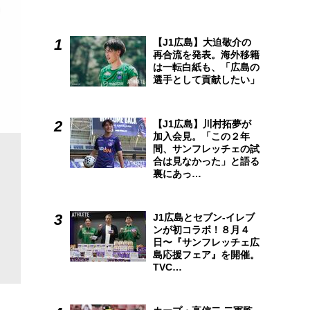
【J1広島】大迫敬介の
再合流を発表。海外移籍
は一転白紙も、「広島の
選手として貢献したい」
【J1広島】川村拓夢が
加入会見。「この２年
間、サンフレッチェの試
合は見なかった」と語る
裏にあっ…
J1広島とセブン-イレブ
ンが初コラボ！８月４
日〜『サンフレッチェ広
島応援フェア』を開催。
TVC…