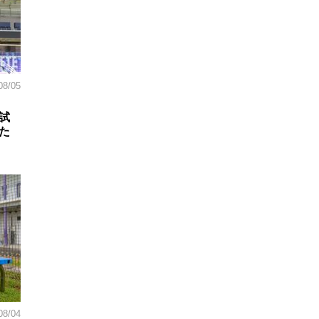
08/05
試
た
08/04