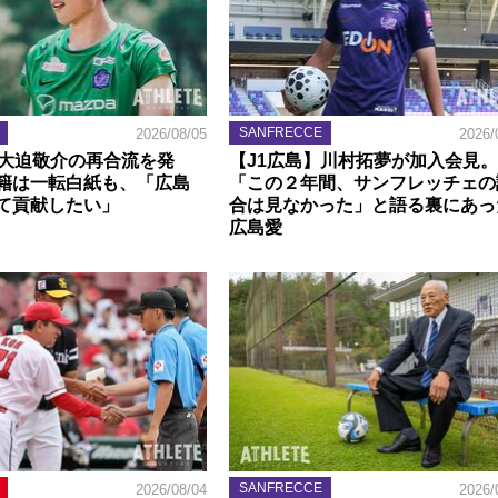
SANFRECCE
2026/08/05
2026/
】大迫敬介の再合流を発
【J1広島】川村拓夢が加入会見。
籍は一転白紙も、「広島
「この２年間、サンフレッチェの
て貢献したい」
合は見なかった」と語る裏にあっ
広島愛
SANFRECCE
2026/08/04
2026/