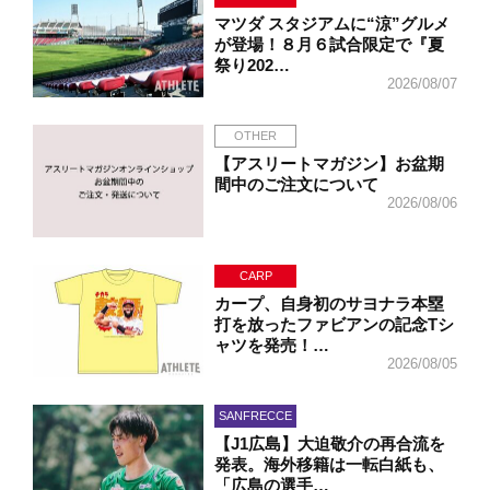
マツダ スタジアムに“涼”グルメ
が登場！８月６試合限定で『夏
祭り202…
2026/08/07
OTHER
【アスリートマガジン】お盆期
間中のご注文について
2026/08/06
CARP
カープ、自身初のサヨナラ本塁
打を放ったファビアンの記念Tシ
ャツを発売！…
2026/08/05
SANFRECCE
【J1広島】大迫敬介の再合流を
発表。海外移籍は一転白紙も、
「広島の選手…