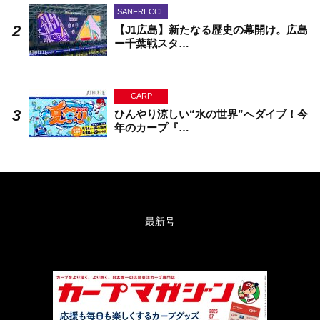
SANFRECCE
【J1広島】新たなる歴史の幕開け。広島
ー千葉戦スタ…
CARP
ひんやり涼しい“水の世界”へダイブ！今
年のカープ『…
最新号