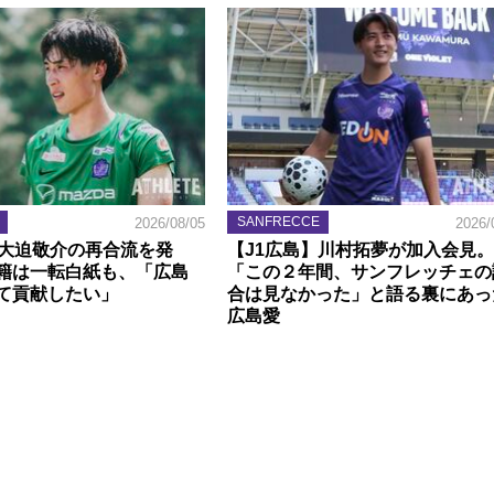
SANFRECCE
2026/08/05
2026/
】大迫敬介の再合流を発
【J1広島】川村拓夢が加入会見。
籍は一転白紙も、「広島
「この２年間、サンフレッチェの
て貢献したい」
合は見なかった」と語る裏にあっ
広島愛