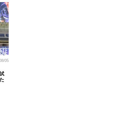
08/05
試
た