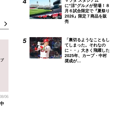
マツダ スタジアム
に“涼”グルメが登場！８
月６試合限定で『夏祭り
2026』限定７商品を販
売
「裏切るようなこともし
てしまった。それなの
に・・」大きく飛躍した
2025年、カープ・中村
奨成が…
08/06
中