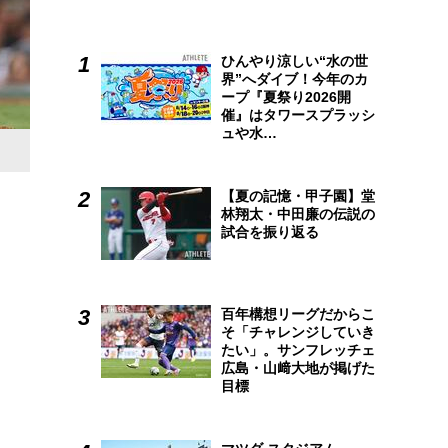
ひんやり涼しい“水の世
界”へダイブ！今年のカ
ープ『夏祭り2026開
催』はタワースプラッシ
ュや水…
【夏の記憶・甲子園】堂
林翔太・中田廉の伝説の
試合を振り返る
百年構想リーグだからこ
そ「チャレンジしていき
たい」。サンフレッチェ
広島・山﨑大地が掲げた
目標