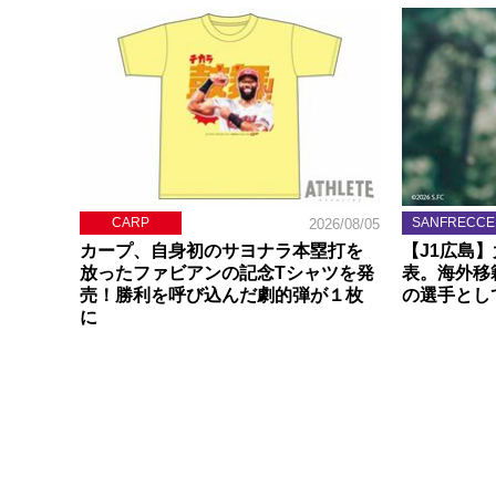
CARP
SANFRECCE
2026/08/05
カープ、自身初のサヨナラ本塁打を
【J1広島
放ったファビアンの記念Tシャツを発
表。海外移
売！勝利を呼び込んだ劇的弾が１枚
の選手とし
に