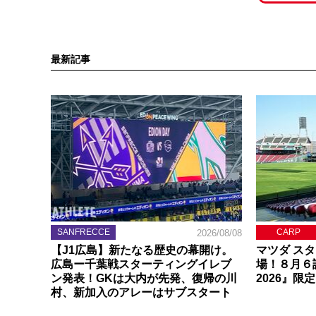
最新記事
SANFRECCE
CARP
2026/08/08
【J1広島】新たなる歴史の幕開け。
マツダ ス
広島ー千葉戦スターティングイレブ
場！８月６
ン発表！GKは大内が先発、復帰の川
2026』限
村、新加入のアレーはサブスタート