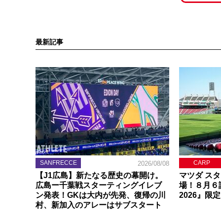
最新記事
SANFRECCE
CARP
2026/08/08
【J1広島】新たなる歴史の幕開け。
マツダ ス
広島ー千葉戦スターティングイレブ
場！８月６
ン発表！GKは大内が先発、復帰の川
2026』限
村、新加入のアレーはサブスタート