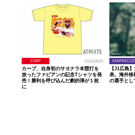
CARP
SANFRECCE
2026/08/05
カープ、自身初のサヨナラ本塁打を
【J1広島
放ったファビアンの記念Tシャツを発
表。海外移
売！勝利を呼び込んだ劇的弾が１枚
の選手とし
に