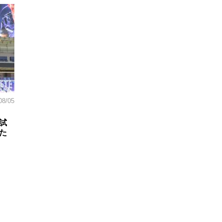
08/05
試
た