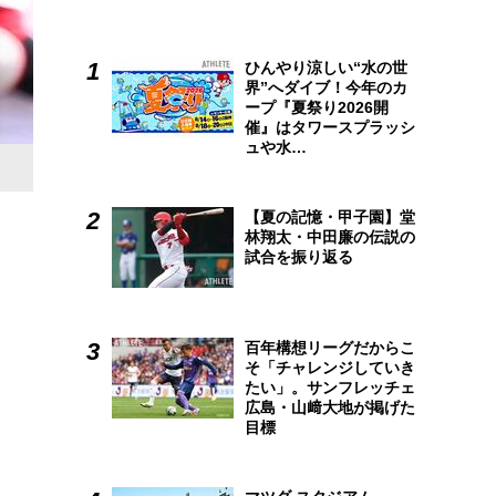
ひんやり涼しい“水の世
界”へダイブ！今年のカ
ープ『夏祭り2026開
催』はタワースプラッシ
ュや水…
【夏の記憶・甲子園】堂
林翔太・中田廉の伝説の
試合を振り返る
百年構想リーグだからこ
そ「チャレンジしていき
たい」。サンフレッチェ
広島・山﨑大地が掲げた
目標