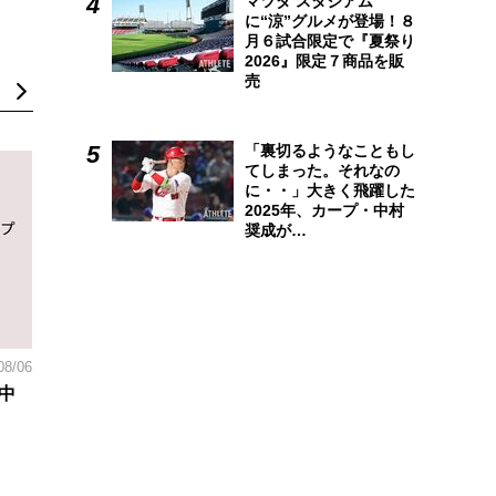
マツダ スタジアム
に“涼”グルメが登場！８
月６試合限定で『夏祭り
2026』限定７商品を販
売
「裏切るようなこともし
てしまった。それなの
に・・」大きく飛躍した
2025年、カープ・中村
奨成が…
08/06
中