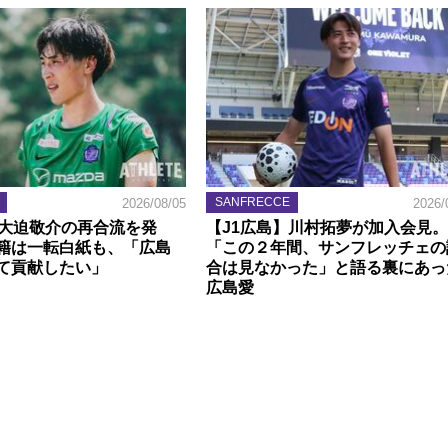
SANFRECCE
2026/08/05
2026/
】大迫敬介の再合流を発
【J1広島】川村拓夢が加入会見。
籍は一転白紙も、「広島
「この２年間、サンフレッチェの
て貢献したい」
合は見なかった」と語る裏にあっ
広島愛