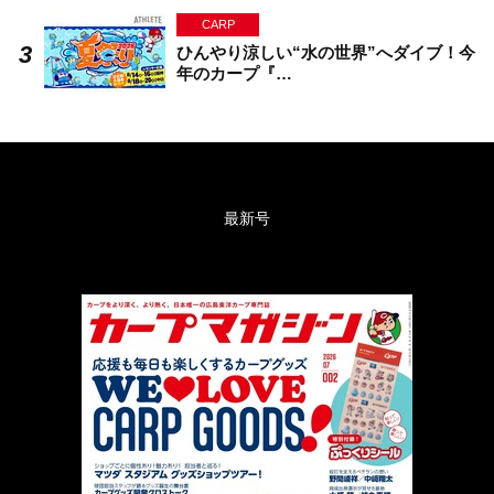
CARP
ひんやり涼しい“水の世界”へダイブ！今
年のカープ『…
最新号