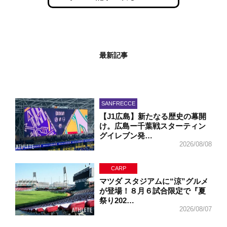
最新記事
SANFRECCE
【J1広島】新たなる歴史の幕開
け。広島ー千葉戦スターティン
グイレブン発…
2026/08/08
CARP
マツダ スタジアムに“涼”グルメ
が登場！８月６試合限定で『夏
祭り202…
2026/08/07