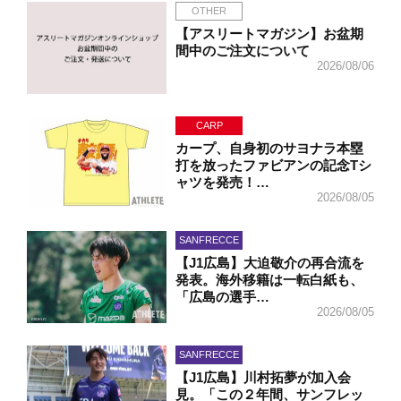
OTHER
【アスリートマガジン】お盆期
間中のご注文について
2026/08/06
CARP
カープ、自身初のサヨナラ本塁
打を放ったファビアンの記念Tシ
ャツを発売！…
2026/08/05
SANFRECCE
【J1広島】大迫敬介の再合流を
発表。海外移籍は一転白紙も、
「広島の選手…
2026/08/05
SANFRECCE
【J1広島】川村拓夢が加入会
見。「この２年間、サンフレッ