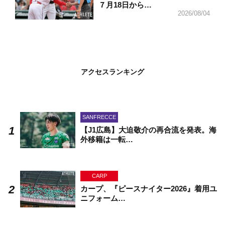
７月18日から…
2026/08/04
アクセスランキング
SANFRECCE
【J1広島】大迫敬介の再合流を発表。海
外移籍は一転…
CARP
カープ、『ピースナイター2026』着用ユ
ニフォーム…