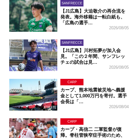
SANFRECCE
【J1広島】大迫敬介の再合流を
発表。海外移籍は一転白紙も、
「広島の選手…
2026/08/05
SANFRECCE
【J1広島】川村拓夢が加入会
見。「この２年間、サンフレッ
チェの試合は見…
2026/08/05
CARP
カープ、熊本地震被災地へ義援
金として1,000万円を寄付。選手
会長は「…
2026/08/04
CARP
カープ・高信二 二軍監督が復
帰。脊柱管狭窄症手術のため、