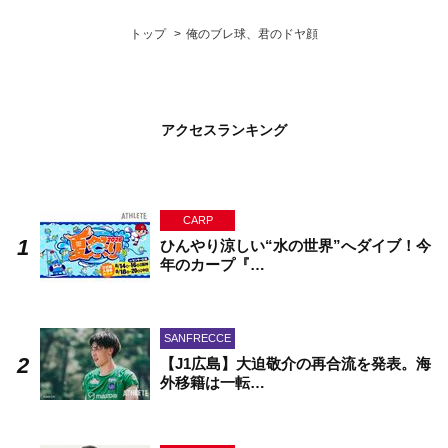
トップ
俺のブレ球、君のドヤ顔
アクセスランキング
CARP
ひんやり涼しい“水の世界”へダイブ！今
年のカープ『…
SANFRECCE
【J1広島】大迫敬介の再合流を発表。海
外移籍は一転…