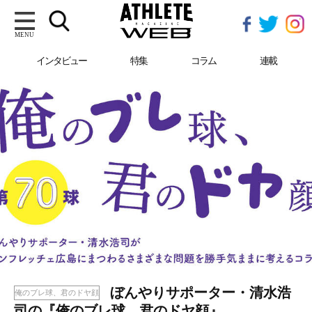
MENU
インタビュー
特集
コラム
連載
ぼんやりサポーター・清水浩
俺のブレ球、君のドヤ顔
司の『俺のブレ球、君のドヤ顔』