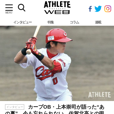
MENU
インタビュー
特集
コラム
連載
カープOB・上本崇司が語った“あ
インタビュー
の夏”。今も忘れられない、佐賀北高との甲