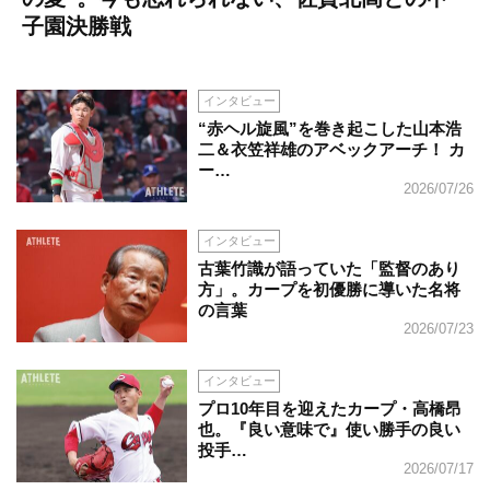
子園決勝戦
インタビュー
“赤ヘル旋風”を巻き起こした山本浩
二＆衣笠祥雄のアベックアーチ！ カ
ー…
2026/07/26
インタビュー
古葉竹識が語っていた「監督のあり
方」。カープを初優勝に導いた名将
の言葉
2026/07/23
インタビュー
プロ10年目を迎えたカープ・高橋昂
也。『良い意味で』使い勝手の良い
投手…
2026/07/17