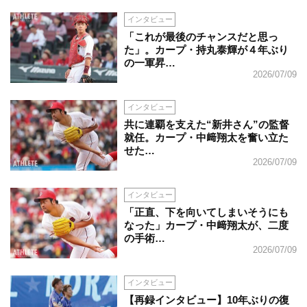
インタビュー
「これが最後のチャンスだと思っ
た」。カープ・持丸泰輝が４年ぶり
の一軍昇…
2026/07/09
インタビュー
共に連覇を支えた“新井さん”の監督
就任。カープ・中﨑翔太を奮い立た
せた…
2026/07/09
インタビュー
「正直、下を向いてしまいそうにも
なった」カープ・中﨑翔太が、二度
の手術…
2026/07/09
インタビュー
【再録インタビュー】10年ぶりの復