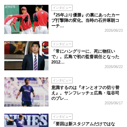
インタビュー
『25年ぶり優勝』の裏にあったカー
プ打撃陣の変化。当時の石井琢朗コ
ーチ…
2026/06/23
インタビュー
「常にハングリーに、死に物狂い
で」。広島で初の監督就任となった
2012…
2026/06/22
インタビュー
意識するのは『オンとオフの切り替
え』。サンフレッチェ広島・塩谷司
のプレ…
2026/06/17
インタビュー
「要因は新スタジアムだけではな