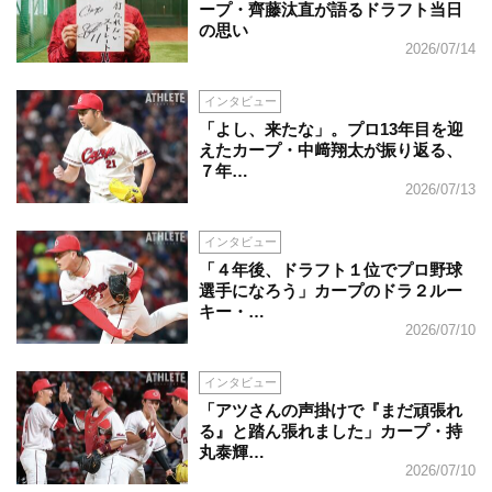
ープ・齊藤汰直が語るドラフト当日
の思い
2026/07/14
インタビュー
「よし、来たな」。プロ13年目を迎
えたカープ・中﨑翔太が振り返る、
７年…
2026/07/13
インタビュー
「４年後、ドラフト１位でプロ野球
選手になろう」カープのドラ２ルー
キー・…
2026/07/10
インタビュー
「アツさんの声掛けで『まだ頑張れ
る』と踏ん張れました」カープ・持
丸泰輝…
2026/07/10