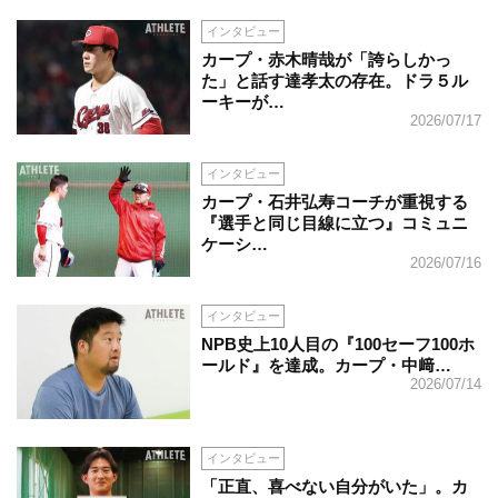
インタビュー
カープ・赤木晴哉が「誇らしかっ
た」と話す達孝太の存在。ドラ５ル
ーキーが…
2026/07/17
インタビュー
カープ・石井弘寿コーチが重視する
『選手と同じ目線に立つ』コミュニ
ケーシ…
2026/07/16
インタビュー
NPB史上10人目の『100セーフ100ホ
ールド』を達成。カープ・中﨑…
2026/07/14
インタビュー
「正直、喜べない自分がいた」。カ