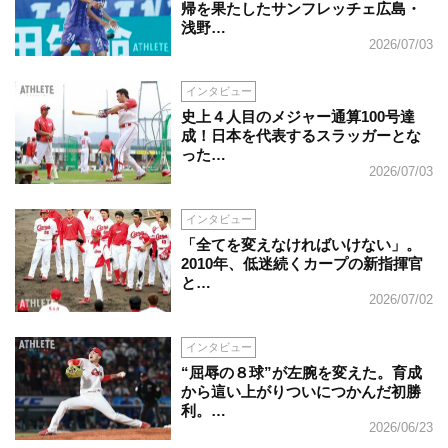
帰を果たしたサンフレッチェ広島・
浅野…
2026/07/03
インタビュー
史上４人目のメジャー通算100号達
成！日本を代表するスラッガーとな
った…
2026/07/03
インタビュー
「全てを変えなければいけない」。
2010年、低迷続くカープの新指揮官
と…
2026/07/02
インタビュー
“屈辱の８球”が左腕を変えた。育成
から這い上がりついにつかんだ初勝
利。…
2026/06/23