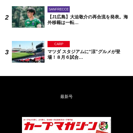
SANFRECCE
【J1広島】大迫敬介の再合流を発表。海
外移籍は一転…
CARP
マツダ スタジアムに“涼”グルメが登
場！８月６試合…
最新号