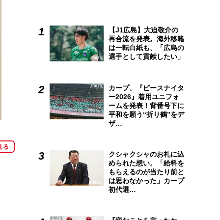
【J1広島】大迫敬介の
再合流を発表。海外移籍
は一転白紙も、「広島の
選手として貢献したい」
カープ、『ピースナイタ
ー2026』着用ユニフォ
ームを発表！背番号下に
平和を願う“折り鶴”をデ
ザ…
見る
クシャクシャのお札に込
められた想い。「給料を
もらえるのが当たり前と
は思わなかった」カープ
初代選…