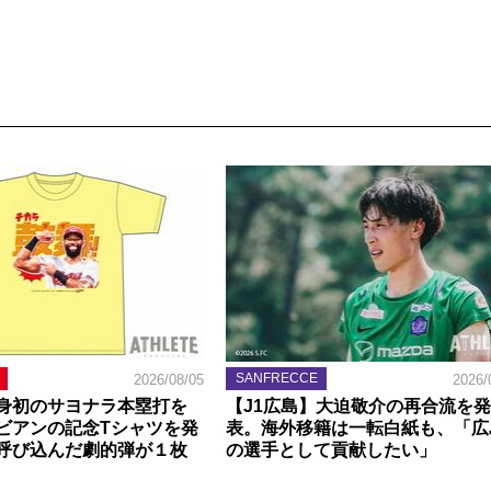
SANFRECCE
2026/08/05
2026/
身初のサヨナラ本塁打を
【J1広島】大迫敬介の再合流を発
ビアンの記念Tシャツを発
表。海外移籍は一転白紙も、「広
呼び込んだ劇的弾が１枚
の選手として貢献したい」