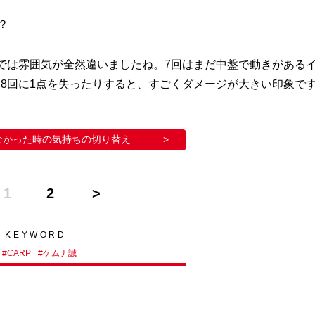
？
では雰囲気が全然違いましたね。7回はまだ中盤で動きがある
8回に1点を失ったりすると、すごくダメージが大きい印象で
なかった時の気持ちの切り替え
1
2
KEYWORD
#
CARP
#
ケムナ誠