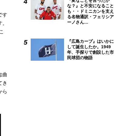
『変なことを言ったか
な？』と不安になること
も・・ドミニカンを支え
です
る名物通訳・フェリシア
ーノさん…
す。
こ
『広島カープ』はいかに
して誕生したか。1949
年、手探りで創設した市
民球団の物語
は曲
てき
から