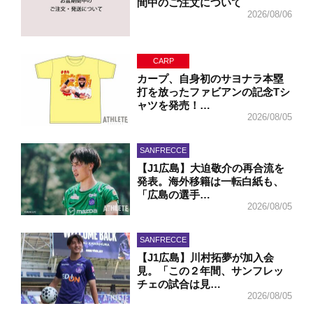
間中のご注文について
2026/08/06
CARP
カープ、自身初のサヨナラ本塁
打を放ったファビアンの記念Tシ
ャツを発売！…
2026/08/05
SANFRECCE
【J1広島】大迫敬介の再合流を
発表。海外移籍は一転白紙も、
「広島の選手…
2026/08/05
SANFRECCE
【J1広島】川村拓夢が加入会
見。「この２年間、サンフレッ
チェの試合は見…
2026/08/05