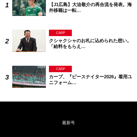
【J1広島】大迫敬介の再合流を発表。海
外移籍は一転…
CARP
クシャクシャのお札に込められた想い。
「給料をもらえ…
CARP
カープ、『ピースナイター2026』着用ユ
ニフォーム…
最新号