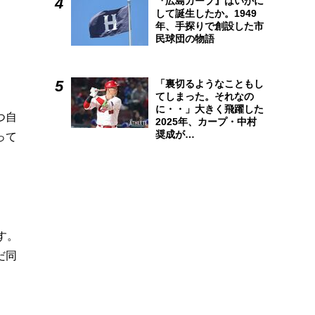
『広島カープ』はいかに
して誕生したか。1949
年、手探りで創設した市
民球団の物語
「裏切るようなこともし
てしまった。それなの
に・・」大きく飛躍した
つ自
2025年、カープ・中村
奨成が…
って
す。
だ同