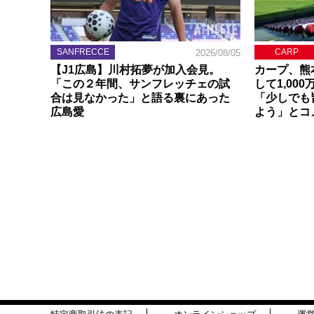
SANFRECCE
CARP
2026/08/05
【J1広島】川村拓夢が加入会見。
カープ、熊
「この２年間、サンフレッチェの試
して1,00
合は見なかった」と語る裏にあった
「少しでも
広島愛
よう」とコ