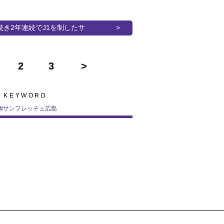
に続き2年連続でJ1を制したサ
2
3
KEYWORD
#
サンフレッチェ広島