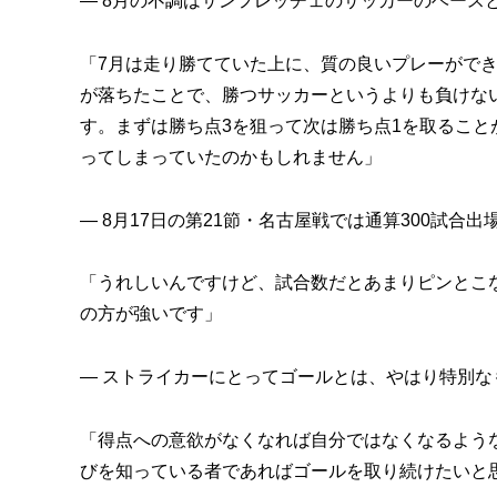
— 8月の不調はサンフレッチェのサッカーのベース
「7月は走り勝てていた上に、質の良いプレーがで
が落ちたことで、勝つサッカーというよりも負けな
す。まずは勝ち点3を狙って次は勝ち点1を取ること
ってしまっていたのかもしれません」
— 8月17日の第21節・名古屋戦では通算300試合
「うれしいんですけど、試合数だとあまりピンとこ
の方が強いです」
— ストライカーにとってゴールとは、やはり特別な
「得点への意欲がなくなれば自分ではなくなるよう
びを知っている者であればゴールを取り続けたいと