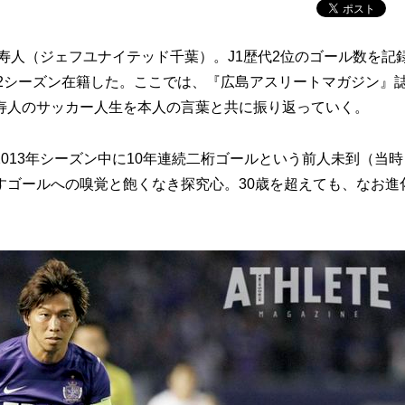
寿人（ジェフユナイテッド千葉）。J1歴代2位のゴール数を記
12シーズン在籍した。ここでは、『広島アスリートマガジン』
寿人のサッカー人生を本人の言葉と共に振り返っていく。
13年シーズン中に10年連続二桁ゴールという前人未到（当時
すゴールへの嗅覚と飽くなき探究心。30歳を超えても、なお進