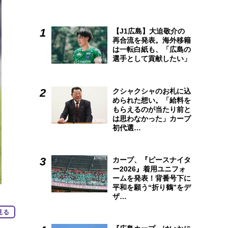
【J1広島】大迫敬介の
再合流を発表。海外移籍
は一転白紙も、「広島の
選手として貢献したい」
クシャクシャのお札に込
められた想い。「給料を
もらえるのが当たり前と
は思わなかった」カープ
初代選…
カープ、『ピースナイタ
ー2026』着用ユニフォ
ームを発表！背番号下に
平和を願う“折り鶴”をデ
ザ…
見る