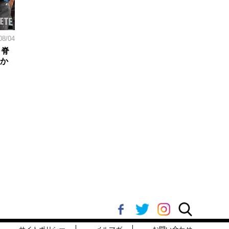
08/04
。脊
日か