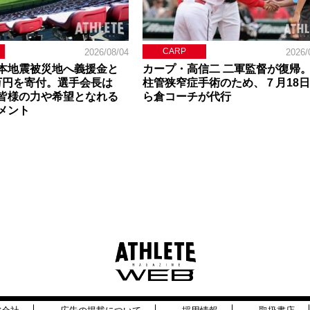
CARP
2026/08/04
2026/
本地震被災地へ義援金と
カープ・高信二 二軍監督が復帰
0万円を寄付。選手会長は
柱管狭窄症手術のため、７月18
皆様の力や希望となれる
ら倉コーチが代行
メント