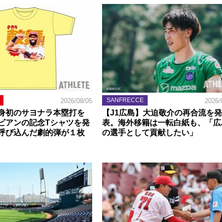
SANFRECCE
2026/08/05
2026/
身初のサヨナラ本塁打を
【J1広島】大迫敬介の再合流を発
ビアンの記念Tシャツを発
表。海外移籍は一転白紙も、「広
呼び込んだ劇的弾が１枚
の選手として貢献したい」