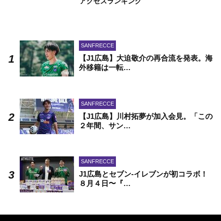
アクセスランキング
SANFRECCE
【J1広島】大迫敬介の再合流を発表。海
外移籍は一転…
SANFRECCE
【J1広島】川村拓夢が加入会見。「この
２年間、サン…
SANFRECCE
J1広島とセブン-イレブンが初コラボ！
８月４日〜『…