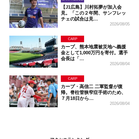
【J1広島】川村拓夢が加入会
見。「この２年間、サンフレッ
チェの試合は見…
2026/08/05
CARP
カープ、熊本地震被災地へ義援
金として1,000万円を寄付。選手
会長は「…
2026/08/04
CARP
カープ・高信二 二軍監督が復
帰。脊柱管狭窄症手術のため、
７月18日から…
2026/08/04