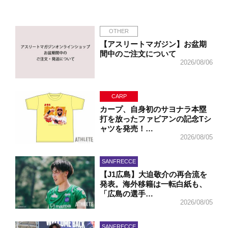
OTHER
【アスリートマガジン】お盆期
間中のご注文について
2026/08/06
CARP
カープ、自身初のサヨナラ本塁
打を放ったファビアンの記念Tシ
ャツを発売！…
2026/08/05
SANFRECCE
【J1広島】大迫敬介の再合流を
発表。海外移籍は一転白紙も、
「広島の選手…
2026/08/05
SANFRECCE