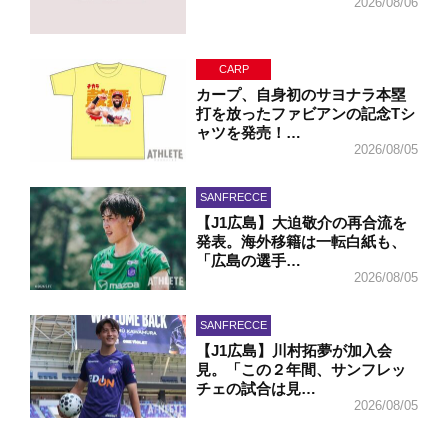
2026/08/06
CARP
カープ、自身初のサヨナラ本塁
打を放ったファビアンの記念Tシ
ャツを発売！…
2026/08/05
SANFRECCE
【J1広島】大迫敬介の再合流を
発表。海外移籍は一転白紙も、
「広島の選手…
2026/08/05
SANFRECCE
【J1広島】川村拓夢が加入会
見。「この２年間、サンフレッ
チェの試合は見…
2026/08/05