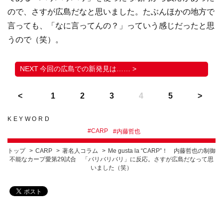
ので、さすが広島だなと思いました。たぶんほかの地方で
言っても、「なに言ってんの？」っていう感じだったと思
うので（笑）。
今回の広島での新発見は…… >
1
2
3
4
5
KEYWORD
#
CARP
#
内藤哲也
トップ
CARP
著名人コラム
Me gusta la “CARP”！ 内藤哲也の制御
不能なカープ愛第29試合 「バリバリバリ」に反応。さすが広島だなって思
いました（笑）