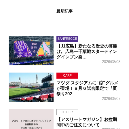
最新記事
SANFRECCE
【J1広島】新たなる歴史の幕開
け。広島ー千葉戦スターティン
グイレブン発…
2026/08/08
CARP
マツダ スタジアムに“涼”グルメ
が登場！８月６試合限定で『夏
祭り202…
2026/08/07
OTHER
【アスリートマガジン】お盆期
間中のご注文について