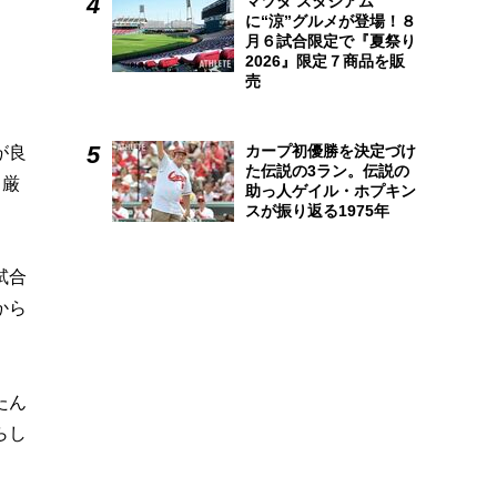
マツダ スタジアム
に“涼”グルメが登場！８
月６試合限定で『夏祭り
2026』限定７商品を販
売
カープ初優勝を決定づけ
が良
た伝説の3ラン。伝説の
り厳
助っ人ゲイル・ホプキン
スが振り返る1975年
試合
から
たん
らし