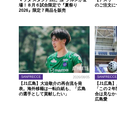
場！８月６試合限定で『夏祭り
のご注文に
2026』限定７商品を販売
SANFRECCE
SANFRECCE
2026/08/05
【J1広島】大迫敬介の再合流を発
【J1広島
表。海外移籍は一転白紙も、「広島
「この２年
の選手として貢献したい」
合は見なか
広島愛