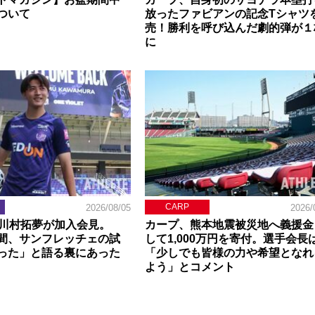
ついて
放ったファビアンの記念Tシャツ
売！勝利を呼び込んだ劇的弾が１
に
CARP
2026/08/05
2026/
】川村拓夢が加入会見。
カープ、熊本地震被災地へ義援金
間、サンフレッチェの試
して1,000万円を寄付。選手会長
った」と語る裏にあった
「少しでも皆様の力や希望となれ
よう」とコメント