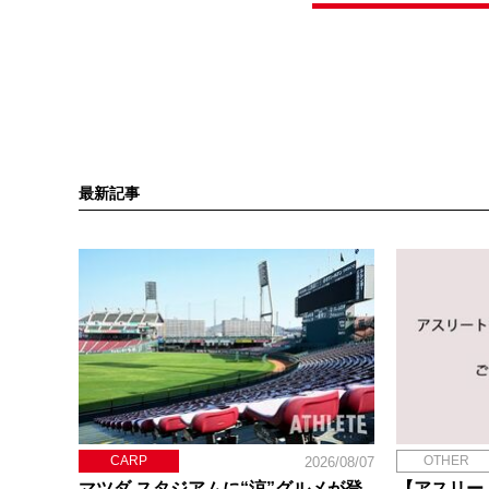
最新記事
CARP
OTHER
2026/08/07
マツダ スタジアムに“涼”グルメが登
【アスリー