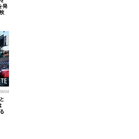
を発
枚
08/04
と
は
る