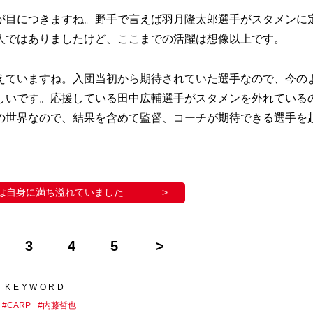
目につきますね。野手で言えば羽月隆太郎選手がスタメンに
人ではありましたけど、ここまでの活躍は想像以上です。
ていますね。入団当初から期待されていた選手なので、今の
しいです。応援している田中広輔選手がスタメンを外れている
の世界なので、結果を含めて監督、コーチが期待できる選手を
は自身に満ち溢れていました
3
4
5
KEYWORD
#
CARP
#
内藤哲也