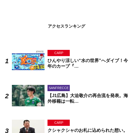
アクセスランキング
CARP
ひんやり涼しい“水の世界”へダイブ！今
年のカープ『…
SANFRECCE
【J1広島】大迫敬介の再合流を発表。海
外移籍は一転…
CARP
クシャクシャのお札に込められた想い。