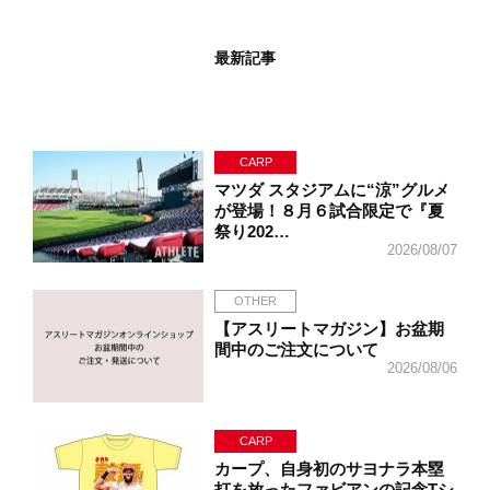
最新記事
CARP
マツダ スタジアムに“涼”グルメ
が登場！８月６試合限定で『夏
祭り202…
2026/08/07
OTHER
【アスリートマガジン】お盆期
間中のご注文について
2026/08/06
CARP
カープ、自身初のサヨナラ本塁
打を放ったファビアンの記念Tシ