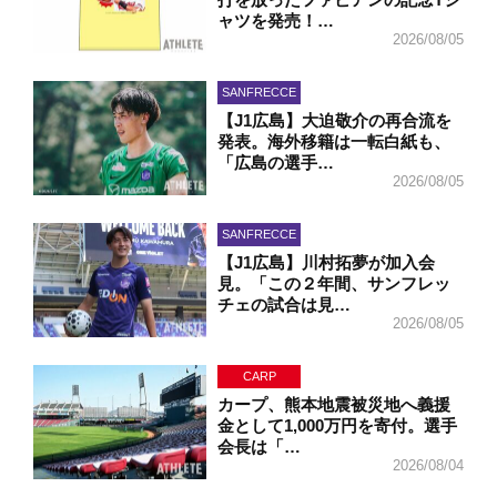
ャツを発売！…
2026/08/05
SANFRECCE
【J1広島】大迫敬介の再合流を
発表。海外移籍は一転白紙も、
「広島の選手…
2026/08/05
SANFRECCE
【J1広島】川村拓夢が加入会
見。「この２年間、サンフレッ
チェの試合は見…
2026/08/05
CARP
カープ、熊本地震被災地へ義援
金として1,000万円を寄付。選手
会長は「…
2026/08/04