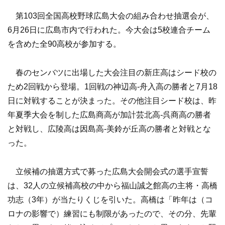
第103回全国高校野球広島大会の組み合わせ抽選会が、
6月26日に広島市内で行われた。今大会は5校連合チーム
を含めた全90高校が参加する。
春のセンバツに出場した大会注目の新庄高はシード校の
ため2回戦から登場。1回戦の神辺高-舟入高の勝者と7月18
日に対戦することが決まった。その他注目シード校は、昨
年夏季大会を制した広島商高が加計芸北高-呉商高の勝者
と対戦し、広陵高は因島高-美鈴が丘高の勝者と対戦とな
った。
立候補の抽選方式で募った広島大会開会式の選手宣誓
は、32人の立候補高校の中から福山誠之館高の主将・高橋
功志（3年）が当たりくじを引いた。高橋は「昨年は（コ
ロナの影響で）練習にも制限があったので、その分、先輩