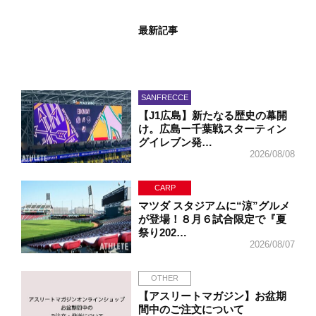
最新記事
SANFRECCE
【J1広島】新たなる歴史の幕開
け。広島ー千葉戦スターティン
グイレブン発…
2026/08/08
CARP
マツダ スタジアムに“涼”グルメ
が登場！８月６試合限定で『夏
祭り202…
2026/08/07
OTHER
【アスリートマガジン】お盆期
間中のご注文について