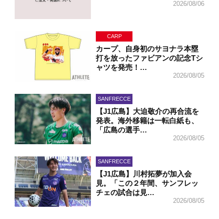
2026/08/06
CARP
カープ、自身初のサヨナラ本塁
打を放ったファビアンの記念Tシ
ャツを発売！…
2026/08/05
SANFRECCE
【J1広島】大迫敬介の再合流を
発表。海外移籍は一転白紙も、
「広島の選手…
2026/08/05
SANFRECCE
【J1広島】川村拓夢が加入会
見。「この２年間、サンフレッ
チェの試合は見…
2026/08/05