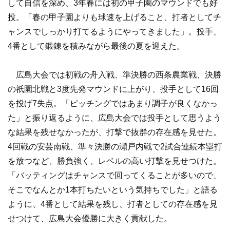
して自信を深め、3年春には初の甲子園のマウンドでも好
投。「春の甲子園よりも球速を上げること、打者としてチ
ャンスでしっかり打てるようにやってきました」。投手、
4番として鍛錬を積みながら最後の夏を迎えた。
広島大会では初戦の舟入戦、準決勝の西条農業戦、決勝
の祇園北戦と3度先発マウンドに上がり、投手として16回
を投げ7失点。「ピッチングではあまり調子が良くなかっ
た」と振り返るように、広島大会では投手として思うよう
な結果を残せなかったが、打撃で抜群の存在感を見せた。
4回戦の安芸南戦、準々決勝の瀬戸内戦で2試合連続本塁打
を放つなど、勝負強く、レベルの高い打撃を見せつけた。
「バッティングはチャンスで回ってくることが多いので、
そこでなんとか1本打ちたいという気持ちでした」と語る
ように、4番として結果を残し、打者としての存在感を見
せつけて、広島大会優勝に大きく貢献した。