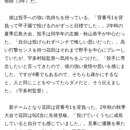
侑樹（3年）だ。
彼は投手への強い気持ちを持っている。「背番号1を背
負って甲子園で投げるのがずっと目標でした」。2年時の
夏季広島大会、投手は同学年の左腕・秋山恭平が中心だっ
た。「自分は投げられずベンチで悔しい思いだった」。高
い打撃センスを持つ花田はそれまで野手を中心にプレーし
ていたが、宇多村聡監督へ気持ちをぶつけた。「投手に専
念したいと言ってきたので、彼の強い覚悟や思いを感じま
した。ですが4番でもあるので、そちらも疎かにするな
と。人と同じことをやってたらダメだと。そう伝えまし
た」（宇多村監督）。
新チームとなり花田は背番号1を背負った。2年秋の秋季
大会で花田は9試合に先発登板。「投げていくうちに成長
していると自分でも感じていました」。見事に優勝を果た