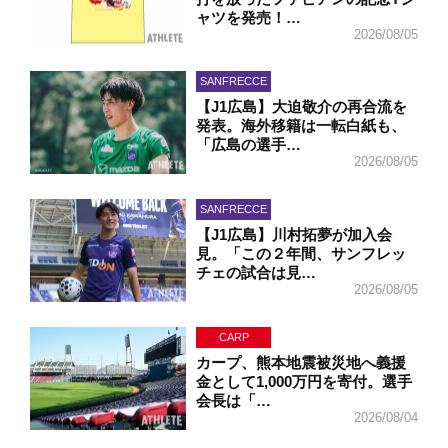
ャツを発売！…
2026/08/05
SANFRECCE
【J1広島】大迫敬介の再合流を
発表。海外移籍は一転白紙も、
「広島の選手…
2026/08/05
SANFRECCE
【J1広島】川村拓夢が加入会
見。「この２年間、サンフレッ
チェの試合は見…
2026/08/05
CARP
カープ、熊本地震被災地へ義援
金として1,000万円を寄付。選手
会長は「…
2026/08/04