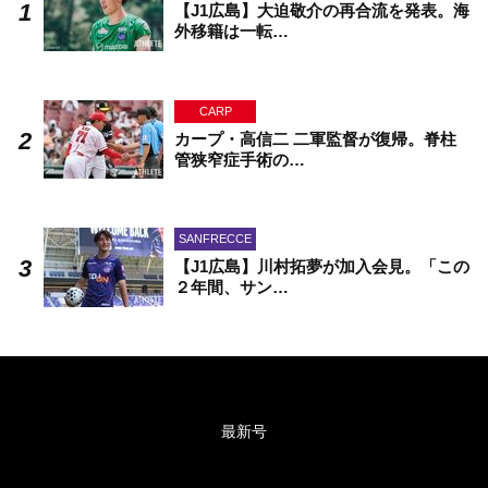
【J1広島】大迫敬介の再合流を発表。海
外移籍は一転…
CARP
カープ・高信二 二軍監督が復帰。脊柱
管狭窄症手術の…
SANFRECCE
【J1広島】川村拓夢が加入会見。「この
２年間、サン…
最新号