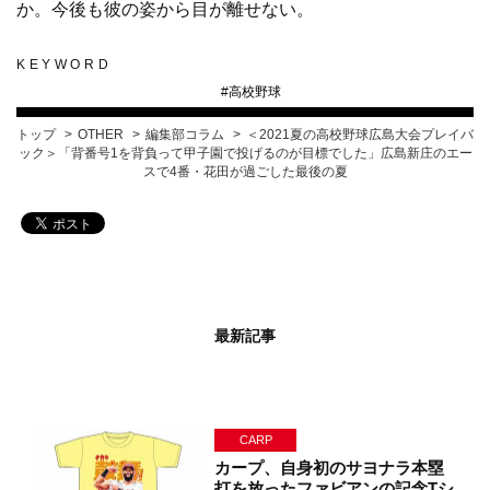
か。今後も彼の姿から目が離せない。
KEYWORD
#
高校野球
トップ
OTHER
編集部コラム
＜2021夏の高校野球広島大会プレイバ
ック＞「背番号1を背負って甲子園で投げるのが目標でした」広島新庄のエー
スで4番・花田が過ごした最後の夏
最新記事
CARP
カープ、自身初のサヨナラ本塁
打を放ったファビアンの記念Tシ