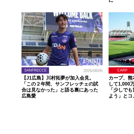
に
SANFRECCE
CARP
2026/08/05
【J1広島】川村拓夢が加入会見。
カープ、熊
「この２年間、サンフレッチェの試
して1,00
合は見なかった」と語る裏にあった
「少しでも
広島愛
よう」とコ