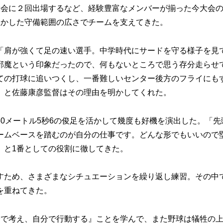
会に２回出場するなど、経験豊富なメンバーが揃った今大会
生かした守備範囲の広さでチームを支えてきた。
肩が強くて足の速い選手。中学時代にサードを守る様子を見
邪魔という印象だったので、何もないところで思う存分走らせ
ての打球に追いつくし、一番難しいセンター後方のフライにも
」と佐藤康彦監督はその理由を明かしてくれた。
0メートル5秒6の俊足を活かして幾度も好機を演出した。「先
ームベースを踏むのが自分の仕事です。どんな形でもいいので
」と1番としての役割に徹してきた。
ため、さまざまなシチュエーションを繰り返し練習。その中
を重ねてきた。
で考え、自分で行動する』ことを学んで、また野球は犠牲の