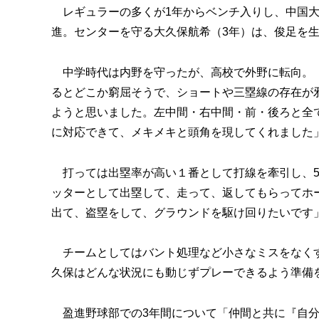
レギュラーの多くが1年からベンチ入りし、中国大
進。センターを守る大久保航希（3年）は、俊足を
中学時代は内野を守ったが、高校で外野に転向。「
るとどこか窮屈そうで、ショートや三塁線の存在が
ようと思いました。左中間・右中間・前・後ろと全
に対応できて、メキメキと頭角を現してくれました
打っては出塁率が高い１番として打線を牽引し、5
ッターとして出塁して、走って、返してもらってホ
出て、盗塁をして、グラウンドを駆け回りたいです
チームとしてはバント処理など小さなミスをなくす
久保はどんな状況にも動じずプレーできるよう準備
盈進野球部での3年間について「仲間と共に『自分