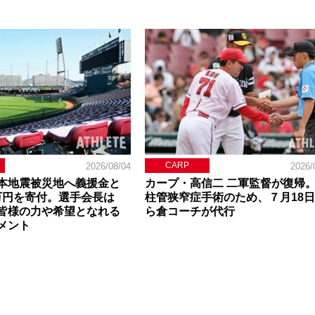
CARP
2026/08/04
2026/
本地震被災地へ義援金と
カープ・高信二 二軍監督が復帰
0万円を寄付。選手会長は
柱管狭窄症手術のため、７月18
皆様の力や希望となれる
ら倉コーチが代行
メント