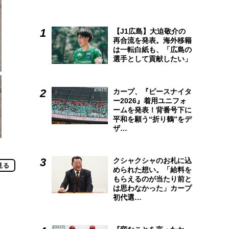
【J1広島】大迫敬介の
再合流を発表。海外移籍
は一転白紙も、「広島の
選手として貢献したい」
カープ、『ピースナイタ
ー2026』着用ユニフォ
ームを発表！背番号下に
平和を願う“折り鶴”をデ
ザ…
クシャクシャのお札に込
見る
められた想い。「給料を
もらえるのが当たり前と
は思わなかった」カープ
初代選…