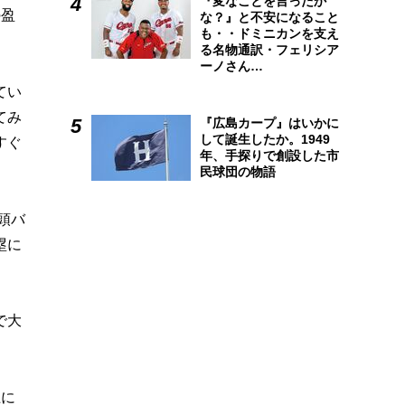
『変なことを言ったか
の盈
な？』と不安になること
も・・ドミニカンを支え
る名物通訳・フェリシア
ーノさん…
てい
てみ
『広島カープ』はいかに
して誕生したか。1949
すぐ
年、手探りで創設した市
民球団の物語
頭バ
塁に
で大
上に