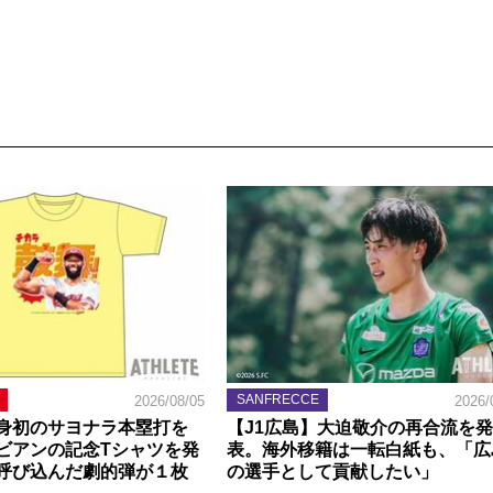
SANFRECCE
2026/08/05
2026/
身初のサヨナラ本塁打を
【J1広島】大迫敬介の再合流を発
ビアンの記念Tシャツを発
表。海外移籍は一転白紙も、「広
呼び込んだ劇的弾が１枚
の選手として貢献したい」