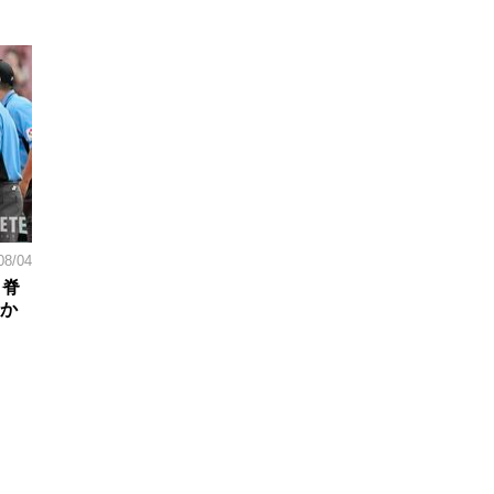
08/04
。脊
日か