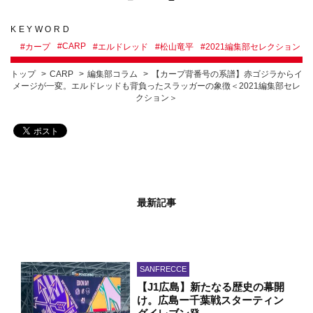
KEYWORD
#
CARP
#
カープ
#
エルドレッド
#
松山竜平
#
2021編集部セレクション
トップ
CARP
編集部コラム
【カープ背番号の系譜】赤ゴジラからイ
メージが一変。エルドレッドも背負ったスラッガーの象徴＜2021編集部セレ
クション＞
最新記事
SANFRECCE
【J1広島】新たなる歴史の幕開
け。広島ー千葉戦スターティン