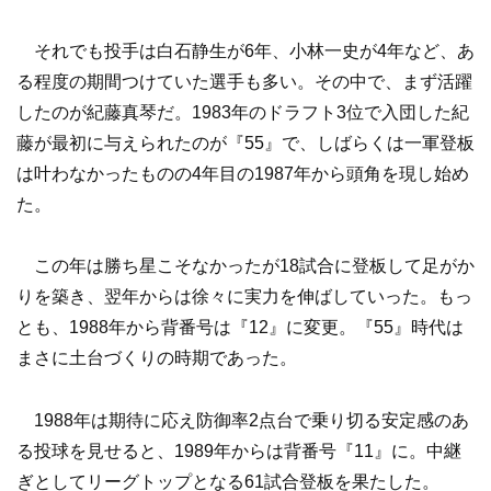
それでも投手は白石静生が6年、小林一史が4年など、あ
る程度の期間つけていた選手も多い。その中で、まず活躍
したのが紀藤真琴だ。1983年のドラフト3位で入団した紀
藤が最初に与えられたのが『55』で、しばらくは一軍登板
は叶わなかったものの4年目の1987年から頭角を現し始め
た。
この年は勝ち星こそなかったが18試合に登板して足がか
りを築き、翌年からは徐々に実力を伸ばしていった。もっ
とも、1988年から背番号は『12』に変更。『55』時代は
まさに土台づくりの時期であった。
1988年は期待に応え防御率2点台で乗り切る安定感のあ
る投球を見せると、1989年からは背番号『11』に。中継
ぎとしてリーグトップとなる61試合登板を果たした。