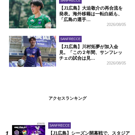
SANFRECCE
【J1広島】大迫敬介の再合流を
発表。海外移籍は一転白紙も、
「広島の選手…
2026/08/05
SANFRECCE
【J1広島】川村拓夢が加入会
見。「この２年間、サンフレッ
チェの試合は見…
2026/08/05
アクセスランキング
SANFRECCE
【J1広島】シーズン開幕戦で、スタジア