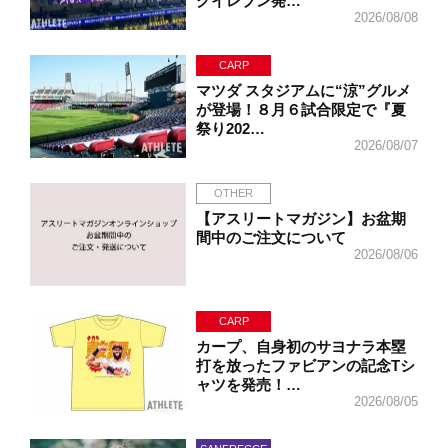
グイレブン発…
2026/08/08
CARP
マツダ スタジアムに“涼”グルメ
が登場！８月６試合限定で『夏
祭り202…
2026/08/07
OTHER
【アスリートマガジン】お盆期
間中のご注文について
2026/08/06
CARP
カープ、自身初のサヨナラ本塁
打を放ったファビアンの記念Tシ
ャツを発売！…
2026/08/05