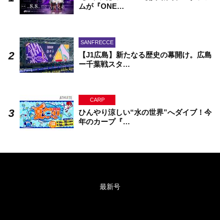
ムが『ONE…
SANFRECCE
【J1広島】新たなる歴史の幕開け。広島
ー千葉戦スタ…
CARP
ひんやり涼しい“水の世界”へダイブ！今
年のカープ『…
最新号