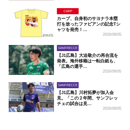
CARP
カープ、自身初のサヨナラ本塁
打を放ったファビアンの記念Tシ
ャツを発売！…
2026/08/05
SANFRECCE
【J1広島】大迫敬介の再合流を
発表。海外移籍は一転白紙も、
「広島の選手…
2026/08/05
SANFRECCE
【J1広島】川村拓夢が加入会
見。「この２年間、サンフレッ
チェの試合は見…
2026/08/05