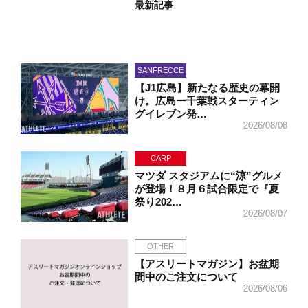
最新記事
SANFRECCE
【J1広島】新たなる歴史の幕開
け。広島ー千葉戦スターティン
グイレブン発…
2026/08/08
CARP
マツダ スタジアムに“涼”グルメ
が登場！８月６試合限定で『夏
祭り202…
2026/08/07
OTHER
【アスリートマガジン】お盆期
間中のご注文について
2026/08/06