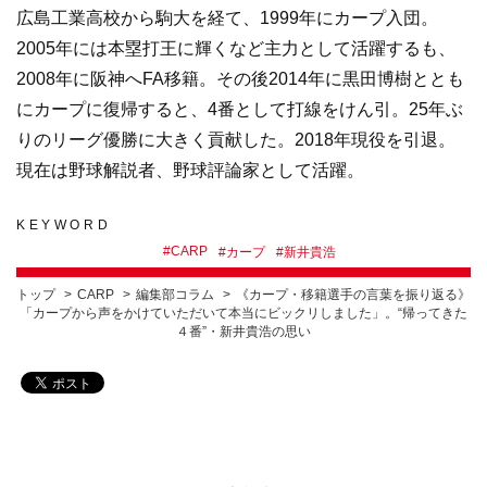
広島工業高校から駒大を経て、1999年にカープ入団。
2005年には本塁打王に輝くなど主力として活躍するも、
2008年に阪神へFA移籍。その後2014年に黒田博樹ととも
にカープに復帰すると、4番として打線をけん引。25年ぶ
りのリーグ優勝に大きく貢献した。2018年現役を引退。
現在は野球解説者、野球評論家として活躍。
KEYWORD
#
CARP
#
カープ
#
新井貴浩
トップ
CARP
編集部コラム
《カープ・移籍選手の言葉を振り返る》
「カープから声をかけていただいて本当にビックリしました」。“帰ってきた
４番”・新井貴浩の思い